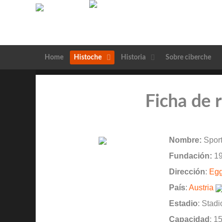
Home
Histoche
Historia
Sobre ciberche
Ficha de 
Nombre:
Sport
Fundación:
19
Dirección
:
Egg
País
:
Austria
Estadio
: Stad
Capacidad
: 1