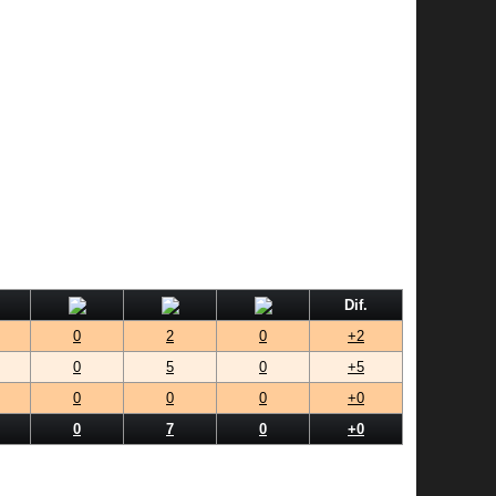
Dif.
0
2
0
+2
0
5
0
+5
0
0
0
+0
0
7
0
+0