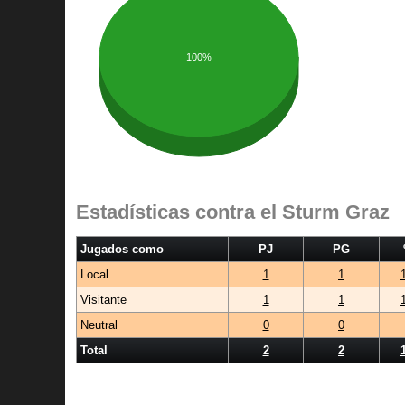
100%
Estadísticas contra el Sturm Graz
Jugados como
PJ
PG
Local
1
1
Visitante
1
1
Neutral
0
0
Total
2
2