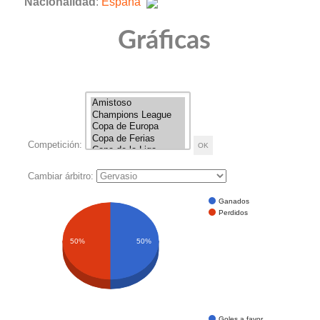
Nacionalidad
:
España
Gráficas
Competición:
Cambiar árbitro:
Ganados
Perdidos
50%
50%
Goles a favor