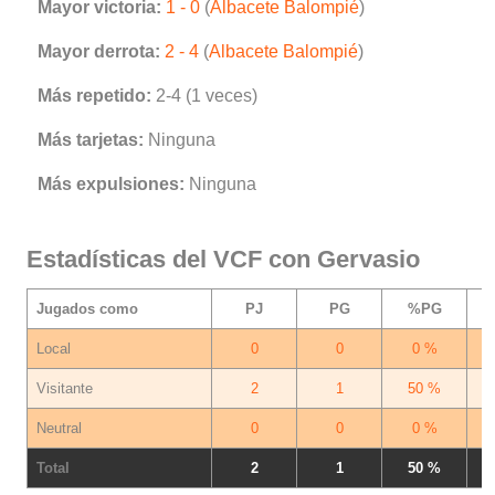
Mayor victoria:
1 - 0
(
Albacete Balompié
)
Mayor derrota:
2 - 4
(
Albacete Balompié
)
Más repetido:
2-4 (1 veces)
Más tarjetas:
Ninguna
Más expulsiones:
Ninguna
Estadísticas del VCF con Gervasio
Jugados como
PJ
PG
%PG
Local
0
0
0 %
Visitante
2
1
50 %
Neutral
0
0
0 %
Total
2
1
50 %