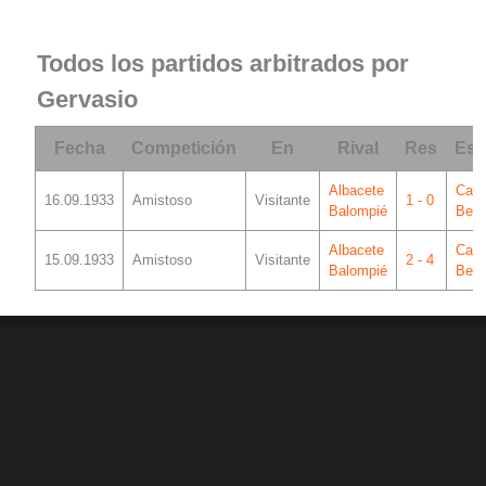
Todos los partidos arbitrados por
Gervasio
Fecha
Competición
En
Rival
Res
Est
Albacete
Carl
16.09.1933
Amistoso
Visitante
1 - 0
Balompié
Belm
Albacete
Carl
15.09.1933
Amistoso
Visitante
2 - 4
Balompié
Belm
© 1998 - 2026 Ciberche.net