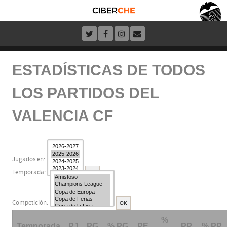
ESTADÍSTICAS DE TODOS
LOS PARTIDOS DEL
VALENCIA CF
Jugados en:
Temporada:
Competición:
%
Temporada
PJ
PG
% PG
PE
PP
% PP