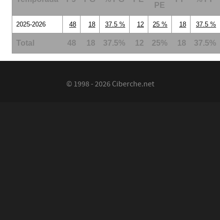
PE
2025-2026
48
18
37.5 %
12
25 %
18
37.5 %
Total
48
18
37.5%
12
25%
18
37.5%
© 1998 - 2026 Ciberche.net