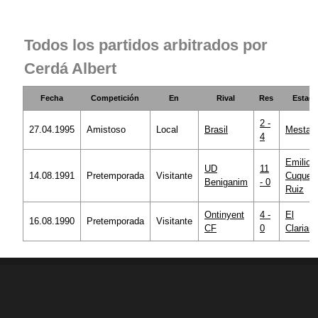
Todos los partidos arbitrados por
Cerdá Albert
Fecha
Competición
En
Rival
Res
Estadi
2 -
27.04.1995
Amistoso
Local
Brasil
Mestall
4
Emilio
UD
11
14.08.1991
Pretemporada
Visitante
Cuquere
Beniganim
- 0
Ruiz
Ontinyent
4 -
El
16.08.1990
Pretemporada
Visitante
CF
0
Clarian