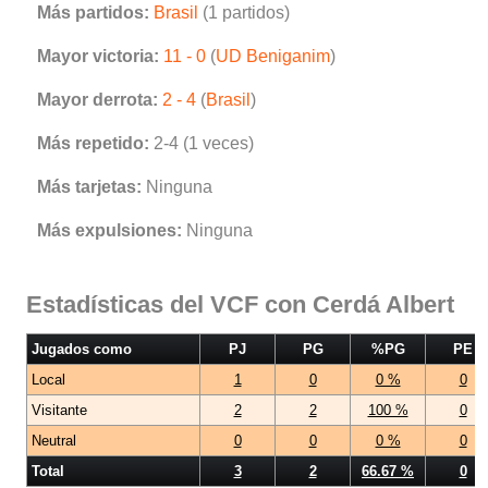
Más partidos:
Brasil
(1 partidos)
Mayor victoria:
11 - 0
(
UD Beniganim
)
Mayor derrota:
2 - 4
(
Brasil
)
Más repetido:
2-4 (1 veces)
Más tarjetas:
Ninguna
Más expulsiones:
Ninguna
Estadísticas del VCF con Cerdá Albert
Jugados como
PJ
PG
%PG
PE
Local
1
0
0 %
0
Visitante
2
2
100 %
0
Neutral
0
0
0 %
0
Total
3
2
66.67 %
0