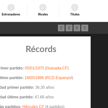
Entrenadores
Rivales
Títulos
Récords
rimer partido:
05/01/1975
(
Granada CF
)
ltimo partido:
18/05/1986
(
RCD Espanyol
)
dad primer partido:
36,30 años
dad último partido:
47,68 años
ás partidos:
Hércules CF
(4 partidos)