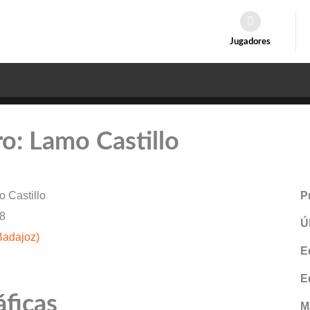
Jugadores
ro: Lamo Castillo
 Castillo
P
8
Ú
Badajoz)
E
E
áficas
M