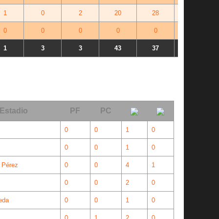
1
0
2
20
28
-8
0
0
0
0
0
+0
1
3
3
43
37
+0
Estadio
PF
PC
0
0
1
0
0
0
1
0
 Pérez
0
0
4
1
0
0
2
0
eda
0
0
1
0
0
1
2
0