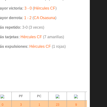
ayor victoria:
3 - 0
(
Hércules CF
)
ayor derrota:
1 - 2
(
CA Osasuna
)
ás repetido:
3-0 (3 veces)
ás tarjetas:
Hércules CF
(7 amarillas)
ás expulsiones:
Hércules CF
(1 rojas)
PF
PC
Dif.
0
3
1
23
9
+14