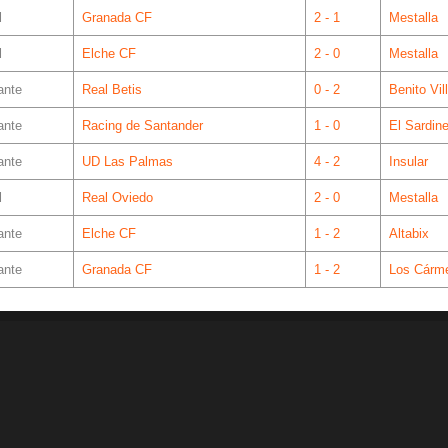
l
Granada CF
2 - 1
Mestalla
l
Elche CF
2 - 0
Mestalla
ante
Real Betis
0 - 2
Benito Vil
ante
Racing de Santander
1 - 0
El Sardin
ante
UD Las Palmas
4 - 2
Insular
l
Real Oviedo
2 - 0
Mestalla
ante
Elche CF
1 - 2
Altabix
ante
Granada CF
1 - 2
Los Cárm
© 1998 - 2026 Ciberche.net