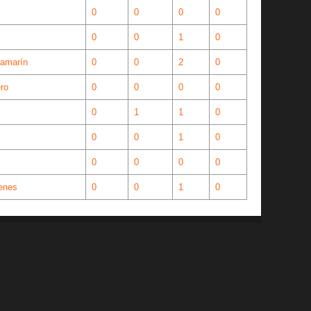
0
0
0
0
0
0
1
0
lamarín
0
0
2
0
ero
0
0
0
0
0
1
1
0
0
0
1
0
0
0
0
0
enes
0
0
1
0