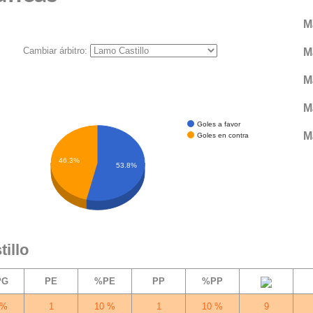
M
Cambiar árbitro:
M
M
M
Goles a favor
M
Goles en contra
46.3%
53.8%
illo
PG
PE
%PE
PP
%PP
 %
1
10 %
1
10 %
9