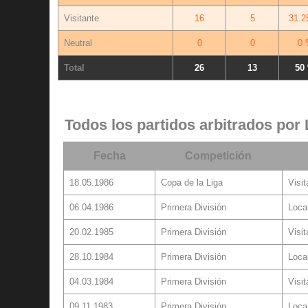
Visitante
16
5
31.2
Neutral
0
0
0 
Total
26
13
50
Todos los partidos arbitrados por
Fecha
Competición
18.05.1986
Copa de la Liga
Visit
06.04.1986
Primera División
Loca
20.02.1985
Primera División
Visit
28.10.1984
Primera División
Loca
04.03.1984
Primera División
Visit
09.11.1983
Primera División
Loca