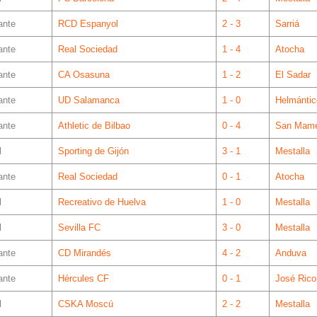
ante
RCD Espanyol
2 - 3
Sarriá
ante
Real Sociedad
1 - 4
Atocha
ante
CA Osasuna
1 - 2
El Sadar
ante
UD Salamanca
1 - 0
Helmántic
ante
Athletic de Bilbao
0 - 4
San Mam
l
Sporting de Gijón
3 - 1
Mestalla
ante
Real Sociedad
0 - 1
Atocha
l
Recreativo de Huelva
1 - 0
Mestalla
l
Sevilla FC
3 - 0
Mestalla
ante
CD Mirandés
4 - 2
Anduva
ante
Hércules CF
0 - 1
José Rico
l
CSKA Moscú
2 - 2
Mestalla