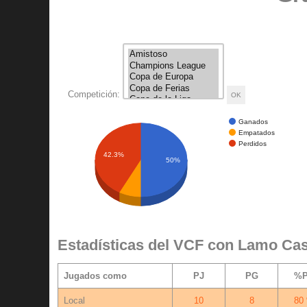
Competición:
Ganados
Empatados
Perdidos
42.3%
50%
Estadísticas del VCF con Lamo Cast
Jugados como
PJ
PG
%
Local
10
8
80