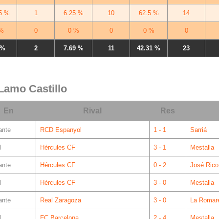
5 %
1
6.25 %
10
62.5 %
14
%
0
0 %
0
0 %
0
 %
2
7.69 %
11
42.31 %
23
 Lamo Castillo
En
Rival
Res
ante
RCD Espanyol
1 - 1
Sarriá
l
Hércules CF
3 - 1
Mestalla
ante
Hércules CF
0 - 2
José Rico
l
Hércules CF
3 - 0
Mestalla
ante
Real Zaragoza
3 - 0
La Romar
l
FC Barcelona
2 - 4
Mestalla