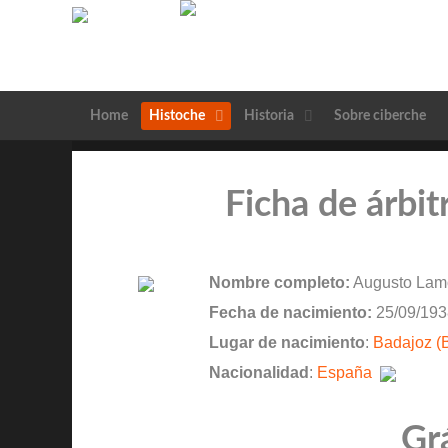
Home
Histoche
Historia
Sobre ciberche
Ficha de árbit
Nombre completo:
Augusto Lamo
Fecha de nacimiento:
25/09/193
Lugar de nacimiento
:
Badajoz (
Nacionalidad
:
España
Gr