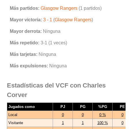
Más partidos:
Glasgow Rangers
(1 partidos)
Mayor victoria:
3 - 1
(
Glasgow Rangers
)
Mayor derrota:
Ninguna
Más repetido:
3-1 (1 veces)
Más tarjetas:
Ninguna
Más expulsiones:
Ninguna
Estadísticas del VCF con Charles
Corver
Jugados como
PJ
PG
%PG
PE
Local
0
0
0 %
0
Visitante
1
1
100 %
0