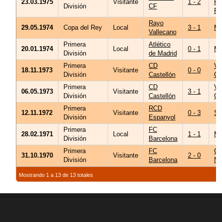
23.03.1975
Visitante
1 - 2
Ri
División
CF
Pé
Rayo
29.05.1974
Copa del Rey
Local
3 - 1
Me
Vallecano
Primera
Atlético
20.01.1974
Local
0 - 1
Me
División
de Madrid
Primera
CD
Vi
18.11.1973
Visitante
0 - 0
División
Castellón
Ca
Primera
CD
Vi
06.05.1973
Visitante
3 - 1
División
Castellón
Ca
Primera
RCD
12.11.1972
Visitante
0 - 3
Sa
División
Espanyol
Primera
FC
28.02.1971
Local
1 - 1
Me
División
Barcelona
Primera
FC
C
31.10.1970
Visitante
2 - 0
División
Barcelona
No
Mostrando 1 a 13 de 13 totales