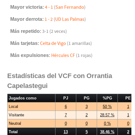
Mayor victoria:
4 - 1
(
San Fernando
)
Mayor derrota:
1 - 2
(
UD Las Palmas
)
Más repetido:
3-1 (2 veces)
Más tarjetas:
Celta de Vigo
(1 amarillas)
Más expulsiones:
Hércules CF
(1 rojas)
Estadísticas del VCF con Orrantia
Capelastegui
Jugados como
PJ
PG
%PG
PE
Local
6
3
50 %
1
Visitante
7
2
28.57 %
1
Neutral
0
0
0 %
0
Total
13
5
38.46 %
2