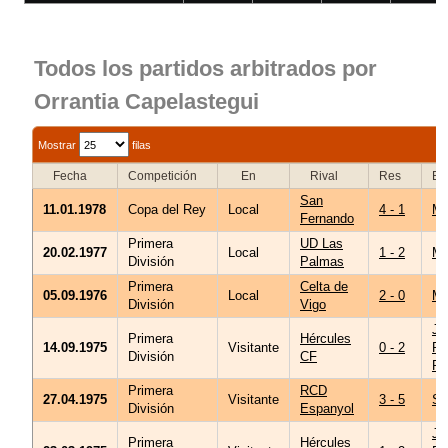
Todos los partidos arbitrados por
Orrantia Capelastegui
F
Mostrar
filas
Fecha
Competición
En
Rival
Res
Es
San
11.01.1978
Copa del Rey
Local
4 - 1
Me
Fernando
Primera
UD Las
20.02.1977
Local
1 - 2
Me
División
Palmas
Primera
Celta de
05.09.1976
Local
2 - 0
Me
División
Vigo
Jo
Primera
Hércules
14.09.1975
Visitante
0 - 2
Ri
División
CF
Pé
Primera
RCD
27.04.1975
Visitante
3 - 5
Sa
División
Espanyol
Jo
Primera
Hércules