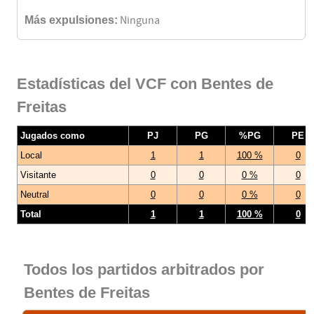
Más expulsiones:
Ninguna
Estadísticas del VCF con Bentes de
Freitas
Jugados como
PJ
PG
%PG
PE
Local
1
1
100 %
0
Visitante
0
0
0 %
0
Neutral
0
0
0 %
0
Total
1
1
100 %
0
Todos los partidos arbitrados por
Bentes de Freitas