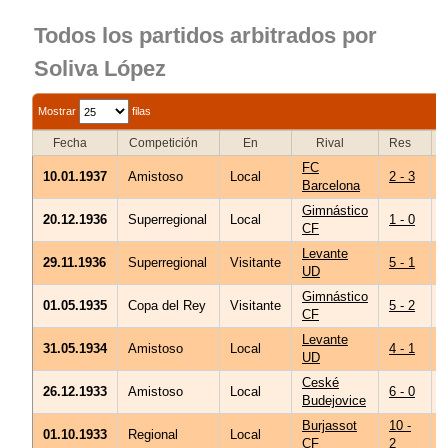
Todos los partidos arbitrados por
Soliva López
Mostrar
filas
Fecha
Competición
En
Rival
Res
E
FC
10.01.1937
Amistoso
Local
2 - 3
Barcelona
Gimnástico
20.12.1936
Superregional
Local
1 - 0
CF
Levante
29.11.1936
Superregional
Visitante
5 - 1
UD
Gimnástico
01.05.1935
Copa del Rey
Visitante
5 - 2
V
CF
Levante
31.05.1934
Amistoso
Local
4 - 1
UD
Ceské
26.12.1933
Amistoso
Local
6 - 0
Budejovice
Burjassot
10 -
01.10.1933
Regional
Local
CF
2