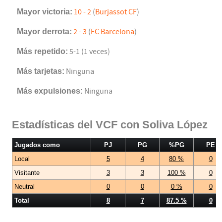
Mayor victoria:
10 - 2
(
Burjassot CF
)
Mayor derrota:
2 - 3
(
FC Barcelona
)
Más repetido:
5-1 (1 veces)
Más tarjetas:
Ninguna
Más expulsiones:
Ninguna
Estadísticas del VCF con Soliva López
Jugados como
PJ
PG
%PG
PE
Local
5
4
80 %
0
Visitante
3
3
100 %
0
Neutral
0
0
0 %
0
Total
8
7
87.5 %
0