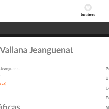
Jugadores
: Vallana Jeanguenat
 Jeanguenat
P
7
Ú
aya)
E
E
áficas
M