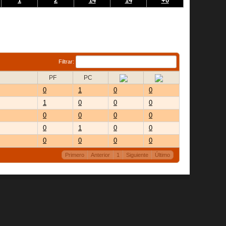
1
2
14
14
+0
Filtrar:
PF
PC
0
1
0
0
1
0
0
0
0
0
0
0
0
1
0
0
0
0
0
0
Primero
Anterior
1
Siguiente
Último