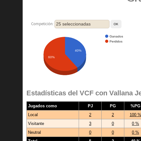
25 seleccionadas
Competición:
Ganados
Perdidos
40%
60%
Estadísticas del VCF con Vallana 
Jugados como
PJ
PG
%PG
Local
2
2
100 
Visitante
3
0
0 %
Neutral
0
0
0 %