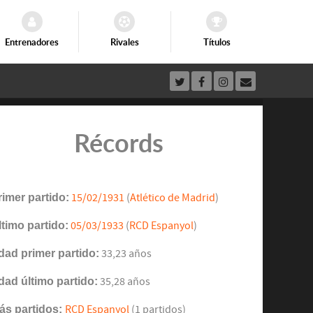
Entrenadores
Rivales
Títulos
Récords
rimer partido:
15/02/1931
(
Atlético de Madrid
)
ltimo partido:
05/03/1933
(
RCD Espanyol
)
dad primer partido:
33,23 años
dad último partido:
35,28 años
ás partidos:
RCD Espanyol
(1 partidos)