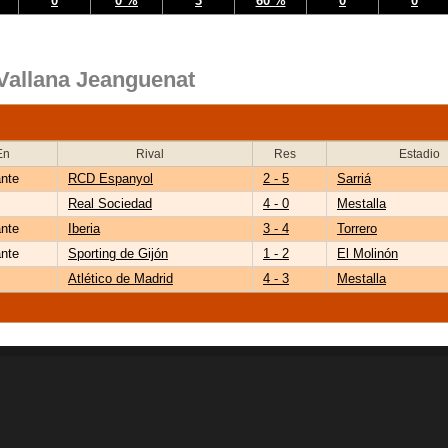
0
0 %
3
60 %
0
0
 Vallana Jeanguenat
En
Rival
Res
Estadio
ante
RCD Espanyol
2 - 5
Sarriá
Real Sociedad
4 - 0
Mestalla
ante
Iberia
3 - 4
Torrero
ante
Sporting de Gijón
1 - 2
El Molinón
Atlético de Madrid
4 - 3
Mestalla