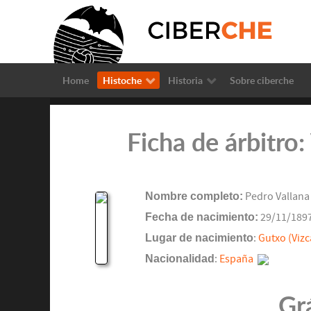
Home
Histoche
Historia
Sobre ciberche
Ficha de árbitro
Nombre completo:
Pedro Vallana
Fecha de nacimiento:
29/11/189
Lugar de nacimiento
:
Gutxo (Vizc
Nacionalidad
:
España
Gr