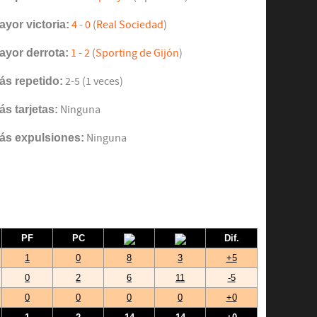
ayor victoria:
4 - 0
(
Real Sociedad
)
ayor derrota:
1 - 2
(
Sporting de Gijón
)
ás repetido:
2-5 (1 veces)
ás tarjetas:
Ninguna
ás expulsiones:
Ninguna
PF
PC
Dif.
1
0
8
3
+5
0
2
6
11
-5
0
0
0
0
+0