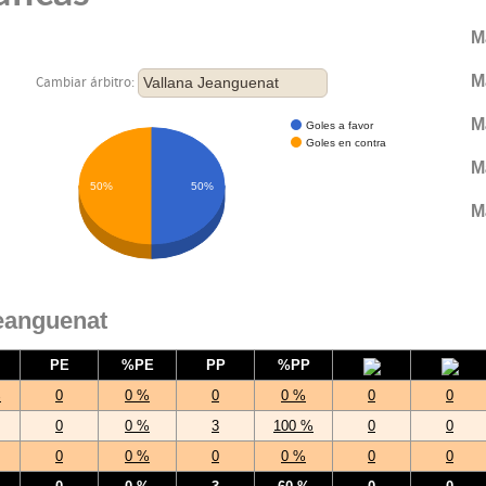
M
M
Vallana Jeanguenat
Cambiar árbitro:
M
Goles a favor
Goles en contra
M
50%
50%
M
Jeanguenat
PE
%PE
PP
%PP
%
0
0 %
0
0 %
0
0
0
0 %
3
100 %
0
0
0
0 %
0
0 %
0
0