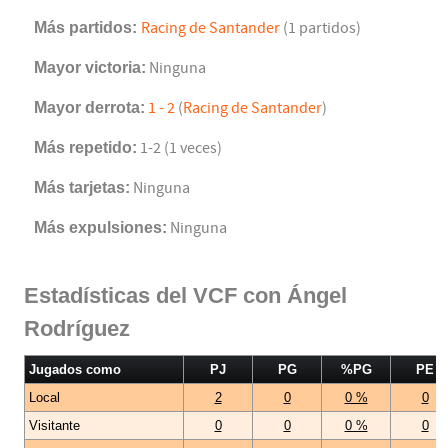
Más partidos:
Racing de Santander
(1 partidos)
Mayor victoria:
Ninguna
Mayor derrota:
1 - 2
(
Racing de Santander
)
Más repetido:
1-2 (1 veces)
Más tarjetas:
Ninguna
Más expulsiones:
Ninguna
Estadísticas del VCF con Ángel
Rodríguez
Jugados como
PJ
PG
%PG
PE
Local
2
0
0 %
0
Visitante
0
0
0 %
0