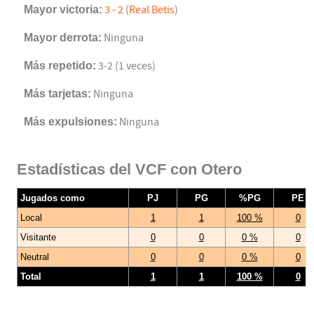
Mayor victoria:
3 - 2
(
Real Betis
)
Mayor derrota:
Ninguna
Más repetido:
3-2 (1 veces)
Más tarjetas:
Ninguna
Más expulsiones:
Ninguna
Estadísticas del VCF con Otero
Jugados como
PJ
PG
%PG
PE
Local
1
1
100 %
0
Visitante
0
0
0 %
0
Neutral
0
0
0 %
0
Total
1
1
100 %
0