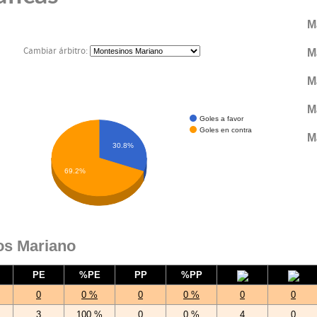
M
Cambiar árbitro:
M
M
M
Goles a favor
Goles en contra
M
30.8%
69.2%
os Mariano
PE
%PE
PP
%PP
0
0 %
0
0 %
0
0
3
100 %
0
0 %
4
0