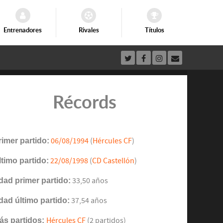
Entrenadores
Rivales
Títulos
Récords
rimer partido:
06/08/1994
(
Hércules CF
)
ltimo partido:
22/08/1998
(
CD Castellón
)
dad primer partido:
33,50 años
dad último partido:
37,54 años
ás partidos:
Hércules CF
(2 partidos)