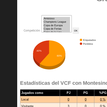
Competición:
Empatados
Perdidos
40%
60%
Estadísticas del VCF con Montesin
Jugados como
PJ
PG
%PG
Local
0
0
0 %
Visitante
3
0
0 %