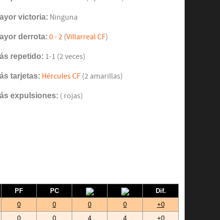
ayor victoria:
Ninguna
ayor derrota:
0 - 2
(
Villarreal CF
)
ás repetido:
1-1 (2 veces)
ás tarjetas:
Hércules CF
(2 amarillas)
ás expulsiones:
( rojas)
PF
PC
Dif.
0
0
0
0
+0
0
0
4
4
+0