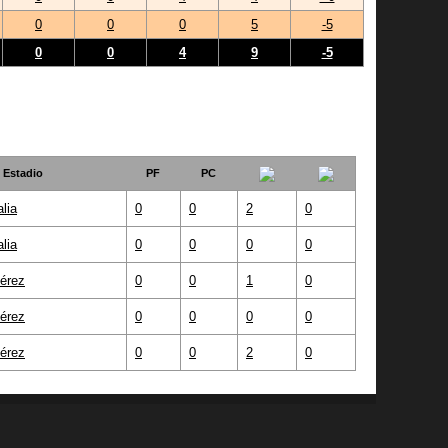
0
0
0
5
-5
0
0
4
9
-5
Estadio
PF
PC
lia
0
0
2
0
lia
0
0
0
0
érez
0
0
1
0
érez
0
0
0
0
érez
0
0
2
0