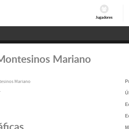
Jugadores
: Montesinos Mariano
esinos Mariano
P
1
Ú
E
E
áficas
M