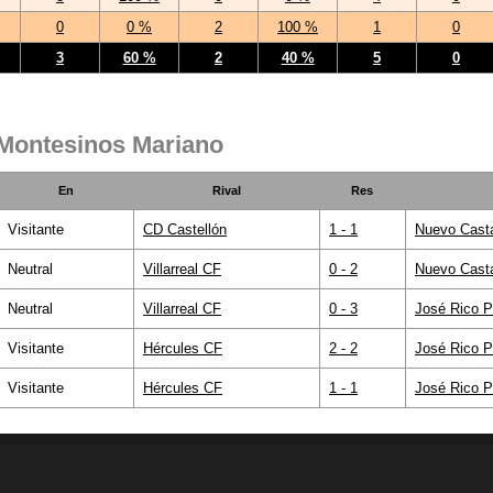
0
0 %
2
100 %
1
0
3
60 %
2
40 %
5
0
 Montesinos Mariano
En
Rival
Res
Visitante
CD Castellón
1 - 1
Nuevo Casta
Neutral
Villarreal CF
0 - 2
Nuevo Casta
Neutral
Villarreal CF
0 - 3
José Rico P
Visitante
Hércules CF
2 - 2
José Rico P
Visitante
Hércules CF
1 - 1
José Rico P