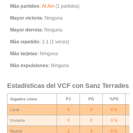
Más partidos:
Al Ain
(1 partidos)
Mayor victoria:
Ninguna
Mayor derrota:
Ninguna
Más repetido:
1-1 (1 veces)
Más tarjetas:
Ninguna
Más expulsiones:
Ninguna
Estadísticas del VCF con Sanz Terrades
Jugados como
PJ
PG
%PG
Local
0
0
0 %
Visitante
0
0
0 %
Neutral
1
0
0 %