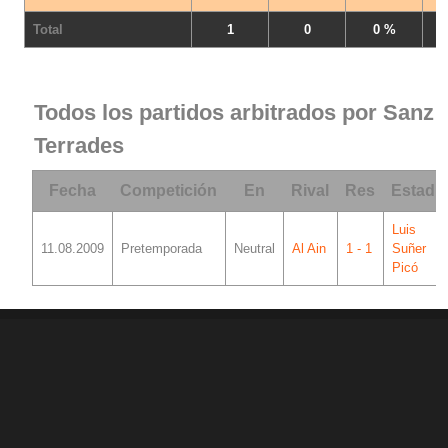
Total
1
0
0 %
Todos los partidos arbitrados por Sanz
Terrades
Fecha
Competición
En
Rival
Res
Estadi
Luis
11.08.2009
Pretemporada
Neutral
Al Ain
1 - 1
Suñer
Picó
© 1998 - 2026 Ciberche.net