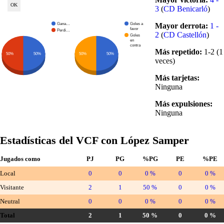
3
(
CD Benicarló
)
Gana…
Goles a
Mayor derrota:
1 -
favor
Perdi…
2
(
CD Castellón
)
Goles
en
contra
Más repetido:
1-2 (1
50%
50%
50%
50%
veces)
Más tarjetas:
Ninguna
Más expulsiones:
Ninguna
Estadísticas del VCF con López Samper
Jugados como
PJ
PG
%PG
PE
%PE
Local
0
0
0 %
0
0 %
Visitante
2
1
50 %
0
0 %
Neutral
0
0
0 %
0
0 %
Total
2
1
50 %
0
0 %