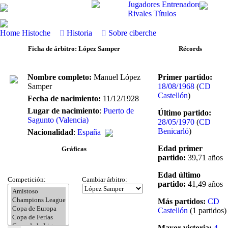
Jugadores
Entrenadores
Rivales
Títulos
Home
Histoche
Historia
Sobre ciberche
Ficha de árbitro: López Samper
Récords
Nombre completo:
Manuel López
Primer partido:
Samper
18/08/1968
(
CD
Castellón
)
Fecha de nacimiento:
11/12/1928
Lugar de nacimiento
:
Puerto de
Último partido:
Sagunto (Valencia)
28/05/1970
(
CD
Benicarló
)
Nacionalidad
:
España
Edad primer
Gráficas
partido:
39,71 años
Edad último
Competición:
Cambiar árbitro:
partido:
41,49 años
Más partidos:
CD
Castellón
(1 partidos)
Mayor victoria:
4 -