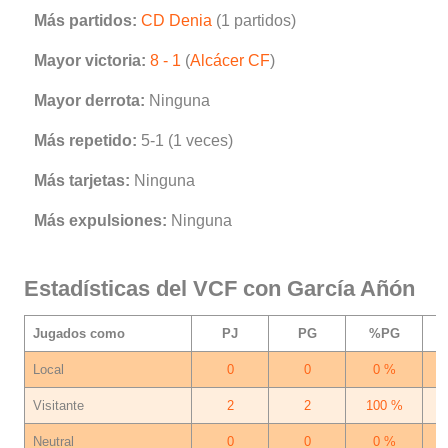
Más partidos:
CD Denia
(1 partidos)
Mayor victoria:
8 - 1
(
Alcácer CF
)
Mayor derrota:
Ninguna
Más repetido:
5-1 (1 veces)
Más tarjetas:
Ninguna
Más expulsiones:
Ninguna
Estadísticas del VCF con García Añón
Jugados como
PJ
PG
%PG
Local
0
0
0 %
Visitante
2
2
100 %
Neutral
0
0
0 %