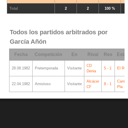
Total
2
2
100 %
Todos los partidos arbitrados por
García Añón
Fecha
Competición
En
Rival
Res
Esta
CD
28.08.1982
Pretemporada
Visitante
5 - 1
El Rod
Denia
Alcácer
Camp 
22.04.1982
Amistoso
Visitante
8 - 1
CF
Pla