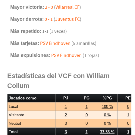
Mayor victoria:
2 - 0
(
Villarreal CF
)
Mayor derrota:
0 - 1
(
Juventus FC
)
Más repetido:
1-1 (1 veces)
Más tarjetas:
PSV Eindhoven
(5 amarillas)
Más expulsiones:
PSV Eindhoven
(1 rojas)
Estadísticas del VCF con William
Collum
Jugados como
PJ
PG
%PG
PE
Local
1
1
100 %
0
Visitante
2
0
0 %
1
Neutral
0
0
0 %
0
Total
3
1
33.33 %
1