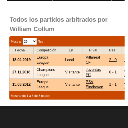
Todos los partidos arbitrados por
William Collum
Mostrar
filas
Fecha
Competición
En
Rival
Res
Es
Europa
Villarreal
18.04.2019
Local
2 - 0
Me
League
CF
Champions
Juventus
J
27.11.2018
Visitante
0 - 1
League
FC
S
Europa
PSV
Ph
15.03.2012
Visitante
1 - 1
League
Eindhoven
St
Mostrando 1 a 3 de 3 totales