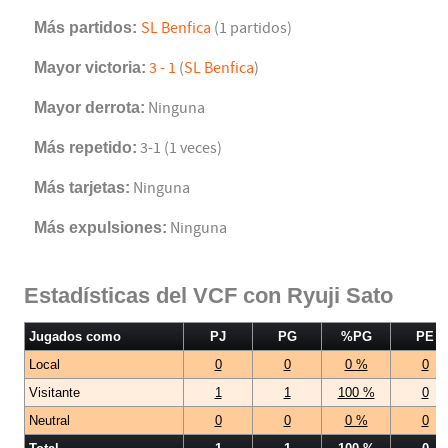
Más partidos:
SL Benfica
(1 partidos)
Mayor victoria:
3 - 1
(
SL Benfica
)
Mayor derrota:
Ninguna
Más repetido:
3-1 (1 veces)
Más tarjetas:
Ninguna
Más expulsiones:
Ninguna
Estadísticas del VCF con Ryuji Sato
Jugados como
PJ
PG
%PG
PE
Local
0
0
0 %
0
Visitante
1
1
100 %
0
Neutral
0
0
0 %
0