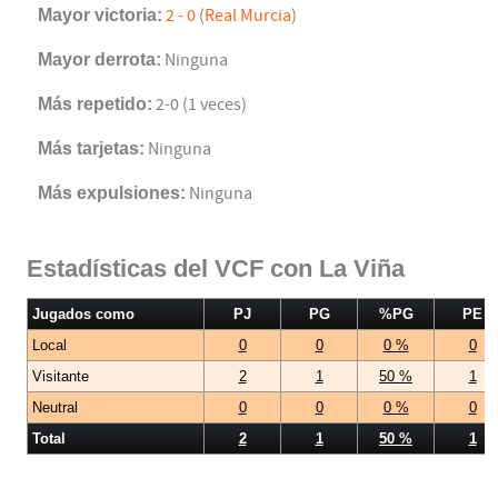
Mayor victoria:
2 - 0
(
Real Murcia
)
Mayor derrota:
Ninguna
Más repetido:
2-0 (1 veces)
Más tarjetas:
Ninguna
Más expulsiones:
Ninguna
Estadísticas del VCF con La Viña
Jugados como
PJ
PG
%PG
PE
Local
0
0
0 %
0
Visitante
2
1
50 %
1
Neutral
0
0
0 %
0
Total
2
1
50 %
1