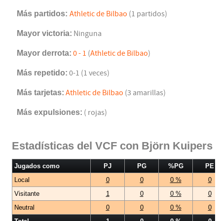
Más partidos:
Athletic de Bilbao
(1 partidos)
Mayor victoria:
Ninguna
Mayor derrota:
0 - 1
(
Athletic de Bilbao
)
Más repetido:
0-1 (1 veces)
Más tarjetas:
Athletic de Bilbao
(3 amarillas)
Más expulsiones:
( rojas)
Estadísticas del VCF con Björn Kuipers
Jugados como
PJ
PG
%PG
PE
Local
0
0
0 %
0
Visitante
1
0
0 %
0
Neutral
0
0
0 %
0