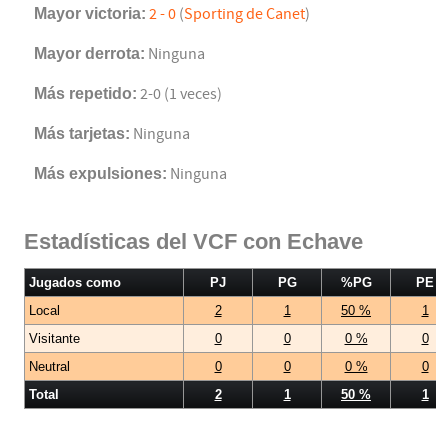
Mayor victoria:
2 - 0
(
Sporting de Canet
)
Mayor derrota:
Ninguna
Más repetido:
2-0 (1 veces)
Más tarjetas:
Ninguna
Más expulsiones:
Ninguna
Estadísticas del VCF con Echave
Jugados como
PJ
PG
%PG
PE
Local
2
1
50 %
1
Visitante
0
0
0 %
0
Neutral
0
0
0 %
0
Total
2
1
50 %
1