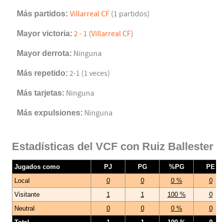
Más partidos:
Villarreal CF
(1 partidos)
Mayor victoria:
2 - 1
(
Villarreal CF
)
Mayor derrota:
Ninguna
Más repetido:
2-1 (1 veces)
Más tarjetas:
Ninguna
Más expulsiones:
Ninguna
Estadísticas del VCF con Ruiz Ballester
Jugados como
PJ
PG
%PG
PE
Local
0
0
0 %
0
Visitante
1
1
100 %
0
Neutral
0
0
0 %
0