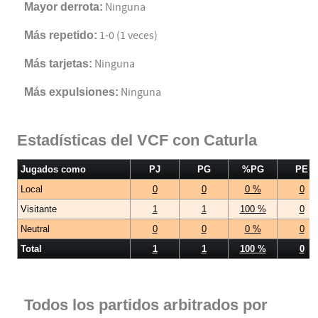
Mayor derrota:
Ninguna
Más repetido:
1-0 (1 veces)
Más tarjetas:
Ninguna
Más expulsiones:
Ninguna
Estadísticas del VCF con Caturla
Jugados como
PJ
PG
%PG
PE
Local
0
0
0 %
0
Visitante
1
1
100 %
0
Neutral
0
0
0 %
0
Total
1
1
100 %
0
Todos los partidos arbitrados por