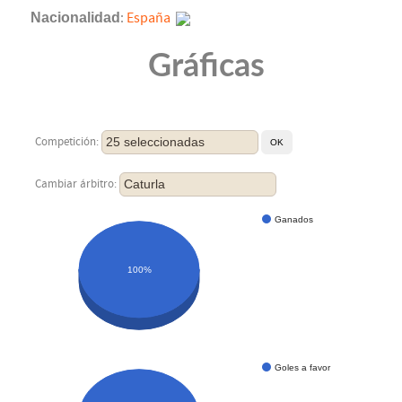
Nacionalidad
:
España
Gráficas
25 seleccionadas
Competición:
Caturla
Cambiar árbitro:
Ganados
100%
Goles a favor