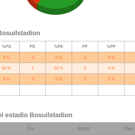
Bosuilstadion
%PG
PE
%PE
PP
%PP
0 %
0
0 %
0
0 %
50 %
1
50 %
0
0 %
0 %
0
0 %
0
0 %
50 %
1
50 %
0
0 %
el estadio Bosuilstadion
En
Rival
Res