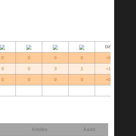
Dif.
0
0
0
0
+0
0
0
3
2
+1
0
0
0
0
+0
0
0
3
2
+0
Arbitro
Asist.