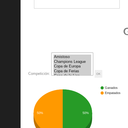
G
Competición:
Ganados
Empatados
50%
50%