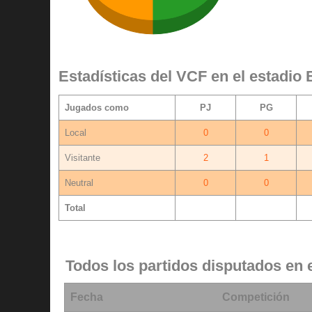
Estadísticas del VCF en el estadio 
Jugados como
PJ
PG
Local
0
0
Visitante
2
1
Neutral
0
0
Total
2
1
Todos los partidos disputados en 
Fecha
Competición