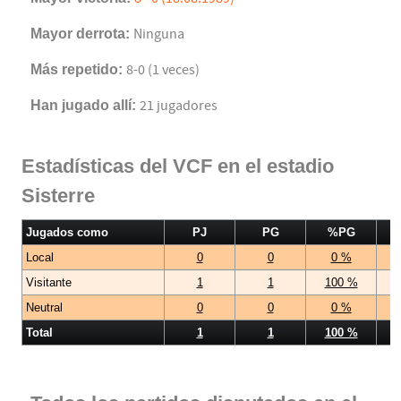
Mayor derrota:
Ninguna
Más repetido:
8-0 (1 veces)
Han jugado allí:
21 jugadores
Estadísticas del VCF en el estadio
Sisterre
Jugados como
PJ
PG
%PG
Local
0
0
0 %
Visitante
1
1
100 %
Neutral
0
0
0 %
Total
1
1
100 %