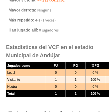
Mayor victoria:
4 - 1 (17.04.1956)
Mayor derrota:
Ninguna
Más repetido:
4-1 (1 veces)
Han jugado allí:
0 jugadores
Estadísticas del VCF en el estadio
Municipal de Andújar
Jugados como
PJ
PG
%PG
Local
0
0
0 %
Visitante
1
1
100 %
Neutral
0
0
0 %
Total
1
1
100 %