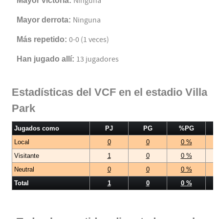
Mayor victoria:
Ninguna
Mayor derrota:
Ninguna
Más repetido:
0-0 (1 veces)
Han jugado allí:
13 jugadores
Estadísticas del VCF en el estadio Villa
Park
Jugados como
PJ
PG
%PG
Local
0
0
0 %
Visitante
1
0
0 %
Neutral
0
0
0 %
Total
1
0
0 %