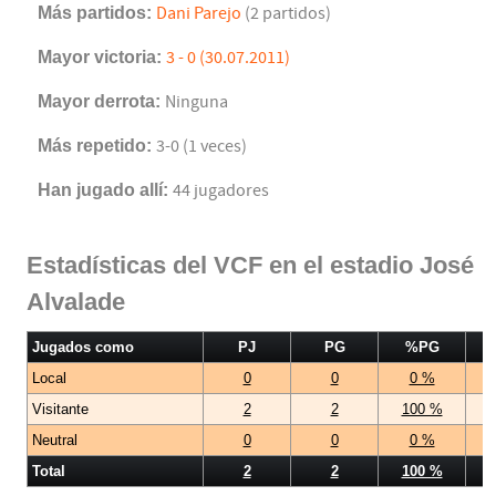
Más partidos:
Dani Parejo
(2 partidos)
Mayor victoria:
3 - 0 (30.07.2011)
Mayor derrota:
Ninguna
Más repetido:
3-0 (1 veces)
Han jugado allí:
44 jugadores
Estadísticas del VCF en el estadio José
Alvalade
Jugados como
PJ
PG
%PG
Local
0
0
0 %
Visitante
2
2
100 %
Neutral
0
0
0 %
Total
2
2
100 %