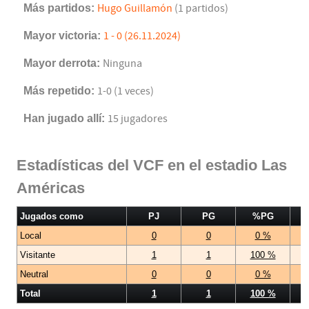
Más partidos:
Hugo Guillamón
(1 partidos)
Mayor victoria:
1 - 0 (26.11.2024)
Mayor derrota:
Ninguna
Más repetido:
1-0 (1 veces)
Han jugado allí:
15 jugadores
Estadísticas del VCF en el estadio Las
Américas
Jugados como
PJ
PG
%PG
Local
0
0
0 %
Visitante
1
1
100 %
Neutral
0
0
0 %
Total
1
1
100 %