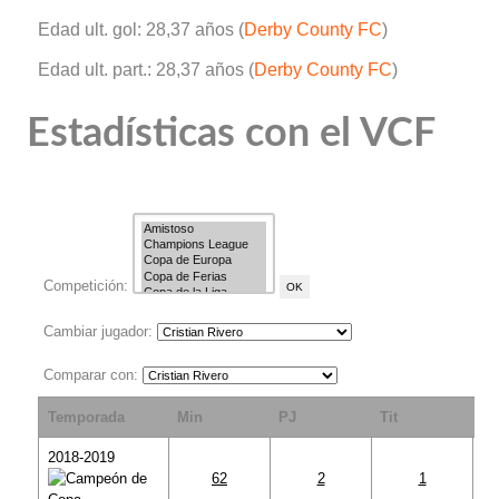
Edad ult. gol: 28,37 años (
Derby County FC
)
Edad ult. part.: 28,37 años (
Derby County FC
)
Estadísticas con el VCF
Competición:
Cambiar jugador:
Comparar con:
Temporada
Min
PJ
Tit
S
2018-2019
62
2
1