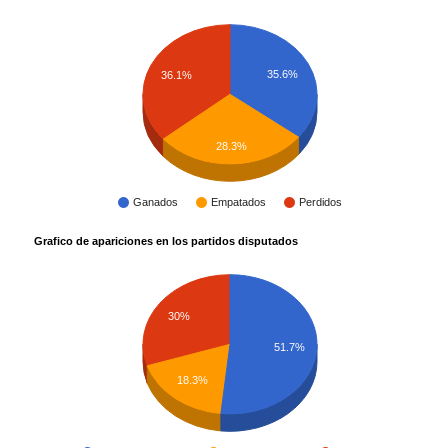
35.6%
36.1%
28.3%
Ganados
Empatados
Perdidos
Grafico de apariciones en los partidos disputados
30%
51.7%
18.3%