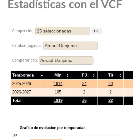
Estadísticas con el VCF
25 seleccionadas
Competición:
Arnaut Danjuma
Cambiar jugador:
Arnaut Danjuma
Comparar con:
Temporada
Min
PJ
Tit
Su
2025-2026
1814
34
20
14
2026-2027
105
2
2
0
Total
1919
36
22
14
Grafico de evolucion por temporadas
35