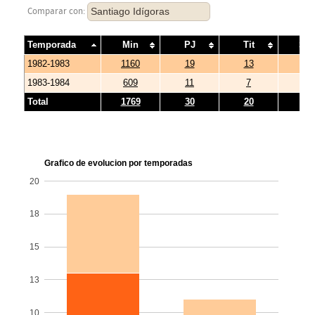
Santiago Idígoras
Comparar con:
Temporada
Min
PJ
Tit
Su
1982-1983
1160
19
13
6
1983-1984
609
11
7
4
Total
1769
30
20
10
Grafico de evolucion por temporadas
20
18
15
13
10