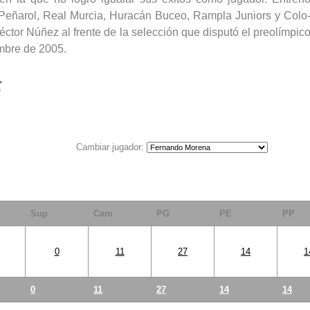
 Peñarol, Real Murcia, Huracán Buceo, Rampla Juniors y Colo
ctor Núñez al frente de la selección que disputó el preolímpic
embre de 2005.
F
Cambiar jugador:
Sup
Cam
PG
PE
PP
0
11
27
14
1
0
11
27
14
14