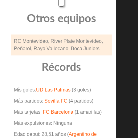
Otros equipos
RC Montevideo, River Plate Montevideo,
Peñarol, Rayo Vallecano, Boca Juniors
.
Récords
a
l
ó
e
Mís goles:
UD Las Palmas
(3 goles)
a
Más partidos:
Sevilla FC
(4 partidos)
o
e
Más tarjetas:
FC Barcelona
(1 amarillas)
Más expulsiones: Ninguna
,
Edad debut: 28,51 años (
Argentino de