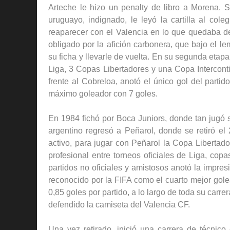
Arteche le hizo un penalty de libro a Morena. 
uruguayo, indignado, le leyó la cartilla al co
reaparecer con el Valencia en lo que quedaba de 
obligado por la afición carbonera, que bajo el l
su ficha y llevarle de vuelta. En su segunda eta
Liga, 3 Copas Libertadores y una Copa Interconti
frente al Cobreloa, anotó el único gol del part
máximo goleador con 7 goles.
En 1984 fichó por Boca Juniors, donde tan jugó s
argentino regresó a Peñarol, donde se retiró el
activo, para jugar con Peñarol la Copa Liberta
profesional entre torneos oficiales de Liga, cop
partidos no oficiales y amistosos anotó la impre
reconocido por la FIFA como el cuarto mejor gole
0,85 goles por partido, a lo largo de toda su carre
defendido la camiseta del Valencia CF.
Una vez retirado, inició una carrera de técnico