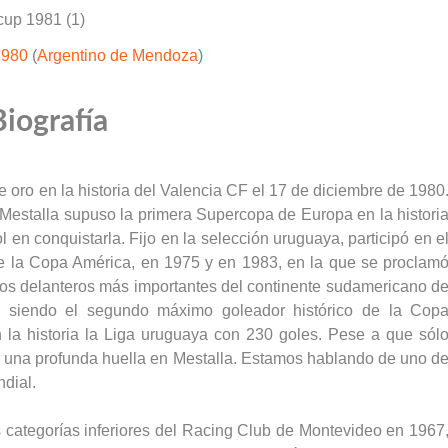
cup 1981 (1)
1980
(
Argentino de Mendoza
)
Biografía
 oro en la historia del Valencia CF el 17 de diciembre de 1980
n Mestalla supuso la primera Supercopa de Europa en la histori
 en conquistarla. Fijo en la selección uruguaya, participó en e
e la Copa América, en 1975 y en 1983, en la que se proclam
os delanteros más importantes del continente sudamericano d
0, siendo el segundo máximo goleador histórico de la Cop
 la historia la Liga uruguaya con 230 goles. Pese a que sól
 una profunda huella en Mestalla. Estamos hablando de uno d
ndial.
s categorías inferiores del Racing Club de Montevideo en 1967