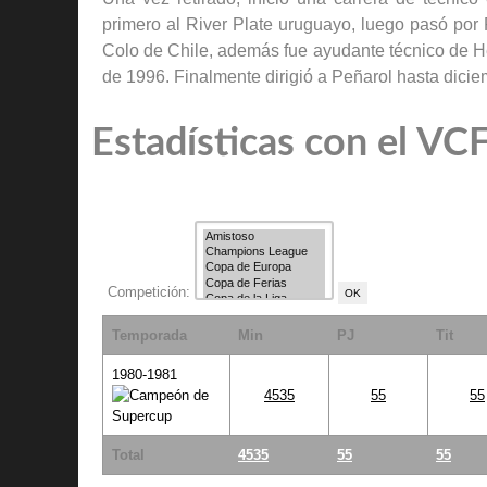
primero al River Plate uruguayo, luego pasó por
Colo de Chile, además fue ayudante técnico de Hé
de 1996. Finalmente dirigió a Peñarol hasta dici
Estadísticas con el VC
Competición:
Temporada
Min
PJ
Tit
1980-1981
4535
55
55
Total
4535
55
55