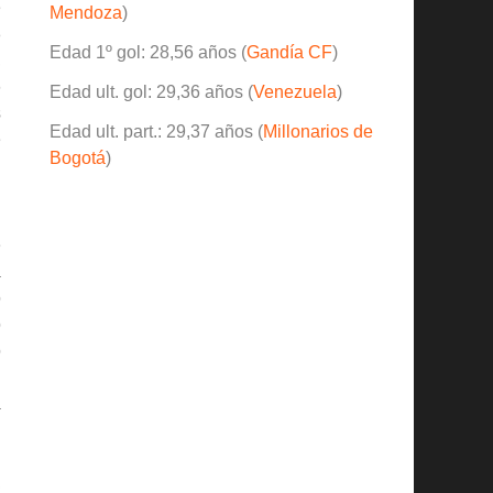
e
Mendoza
)
8
Edad 1º gol: 28,56 años (
Gandía CF
)
,
6
Edad ult. gol: 29,36 años (
Venezuela
)
s
Edad ult. part.: 29,37 años (
Millonarios de
e
Bogotá
)
.
e
a
o
o
o
n
a
,