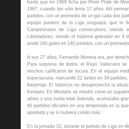
hasta que en 1969 ficha por River Plate de Mon
1967, cuando tan sólo tenía 17 años. Allí perma
partidos, con un promedio de un gol cada dos par
equipo puntero de la Liga uruguaya, que lo f
Campeonatos de Liga consecutivos, siendo 
Libertadores, siendo el máximo goleador en 4 de
anotó 180 goles en 140 partidos, con un promedio 
A sus 27 años, Fernando Morena era, por derech
Para sorpresa de todos, el Rayo Vallecano se 
muchos calificaron de locura. En el equipo mad
espectacular, marcando 21 tantos en 34 partidos, 
franjirrojo. El Valencia no desaprovechó la situa
Kempes. En Mestalla se mostró como un jugador d
aéreo y una zurda letal. Además, acumulaba gran
40 partidos oficiales en una temporada en la que
apretada y se lo hubiera creído más.
En la jornada 32, durante el partido de Liga en Mes