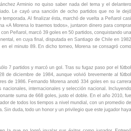
Sánchez Arminio no quiso saber nada del tema y el delanter
legiado. Le cayó una sanción de ocho partidos que no le dej
temporada. Al finalizar ésta, marchó de vuelta a Peñarol cas
ema «A Morena lo traemos todos», juntaron dinero para compra
pa con Peñarol, marcó 39 goles en 50 partidos, conquistando un
nental, en cuya final, disputada en Santiago de Chile en 198
ido en el minuto 89. En dicho torneo, Morena se consagró com
ólo 7 partidos y marcó un gol. Tras su fugaz paso por el fútbo
 28 de diciembre de 1984, aunque volvió brevemente al fútbo
dores de 1986. Fernando Morena anotó 334 goles en su carrer
as nacionales, internacionales y selección nacional. Incluyend
sionante suma de 668 goles, justo el doble. En el año 2010, fu
ador de todos los tiempos a nivel mundial, con un promedio d
ra. Sin duda, todo un honor y un privilegio que este jugador hay
 en la que no logró igualar sus éxitos como jugador. Entren