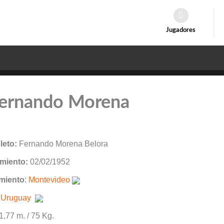
Jugadores
Fernando Morena
eto:
Fernando Morena Belora
miento:
02/02/1952
miento
:
Montevideo
:
Uruguay
 1,77 m. / 75 Kg.