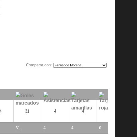
-
o
Comparar con:
4
31
4
4
0
31
4
4
0