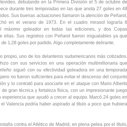
tevideo, debutando en la Primera División el 5 de octubre d
nece durante tres temporadas en las que anota 27 goles en 4
tidos. Sus buenas actuaciones llamaron la atención de Peñarol
ichó en el verano de 1973. En el cuadro mirasol lograría 
el máximo goleador en todas las ediciones, y dos Copa
 ellas. Sus registros con Peñarol fueron inigualables ya qu
de 1,28 goles por partido. Algo completamente delirante.
o propio, uno de los delanteros sudamericanos más cotizados
hizo con sus servicios en una operación multimillonaria qu
rileño siguió con su efectividad goleadora en una temporad
pero no fueron suficientes para evitar el descenso del conjunt
ción y lo contrató para asociarle en el ataque con Mario Albert
e gran técnica y fortaleza física, con un impresionante jueg
 experiencia que ayudó a crecer al equipo. Marcó 24 goles e
 el Valencia podría haber aspirado al título a poco que hubier
talla contra el Atlético de Madrid, en plena pelea por el título