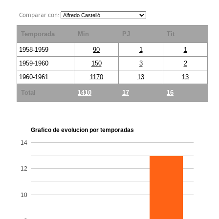
Comparar con:
Temporada
Min
PJ
Tit
S
1958-1959
90
1
1
1959-1960
150
3
2
1960-1961
1170
13
13
Total
1410
17
16
1
Grafico de evolucion por temporadas
14
12
10