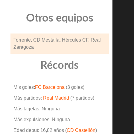
Otros equipos
Torrente, CD Mestalla, Hércules CF, Real
Zaragoza
o
Récords
,
l
o
Mís goles:
FC Barcelona
(3 goles)
Más partidos:
Real Madrid
(7 partidos)
a
Más tarjetas: Ninguna
a
.
Más expulsiones: Ninguna
2
Edad debut: 16,82 años (
CD Castellón
)