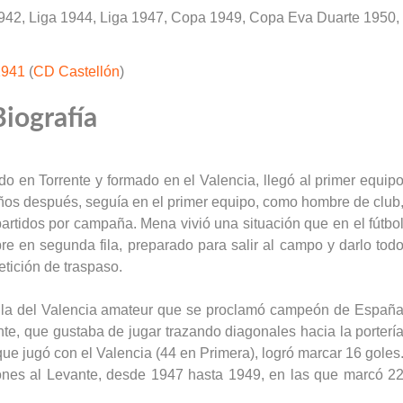
1942, Liga 1944, Liga 1947, Copa 1949, Copa Eva Duarte 1950,
1941
(
CD Castellón
)
Biografía
o en Torrente y formado en el Valencia, llegó al primer equip
ños después, seguía en el primer equipo, como hombre de club
partidos por campaña. Mena vivió una situación que en el fútbo
re en segunda fila, preparado para salir al campo y darlo tod
tición de traspaso.
rella del Valencia amateur que se proclamó campeón de Españ
nte, que gustaba de jugar trazando diagonales hacia la porterí
 que jugó con el Valencia (44 en Primera), logró marcar 16 goles
nes al Levante, desde 1947 hasta 1949, en las que marcó 2