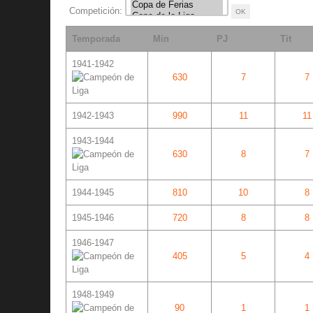
Competición:
Temporada
Min
PJ
Tit
1941-1942
630
7
7
1942-1943
990
11
11
1943-1944
630
8
7
1944-1945
810
10
8
1945-1946
720
8
8
1946-1947
405
5
4
1948-1949
90
1
1