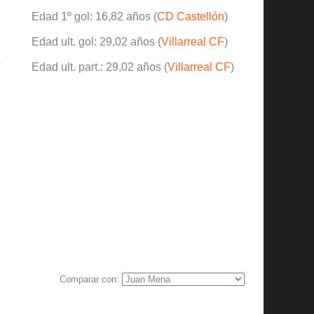
Edad 1º gol: 16,82 años (
CD Castellón
)
e
Edad ult. gol: 29,02 años (
Villarreal CF
)
e
ó
Edad ult. part.: 29,02 años (
Villarreal CF
)
e
e
e
e
Comparar con: