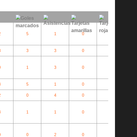
2
5
1
0
0
3
3
3
0
0
0
1
3
0
0
3
5
1
0
0
2
0
4
0
0
3
1
1
0
0
0
0
2
0
0