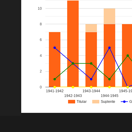
10
8
6
4
2
0
1941-1942
1943-1944
1945-1
1942-1943
1944-1945
Titular
Suplente
G