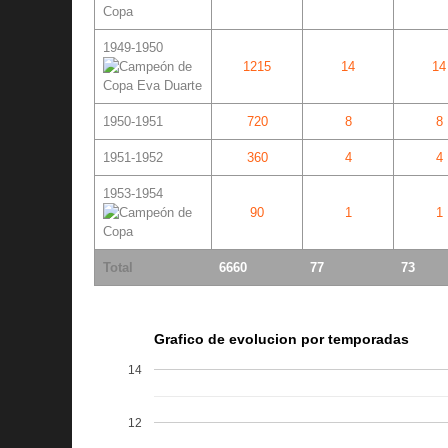
1949-1950
1215
14
14
1950-1951
720
8
8
1951-1952
360
4
4
1953-1954
90
1
1
Total
6660
77
73
Grafico de evolucion por temporadas
14
12