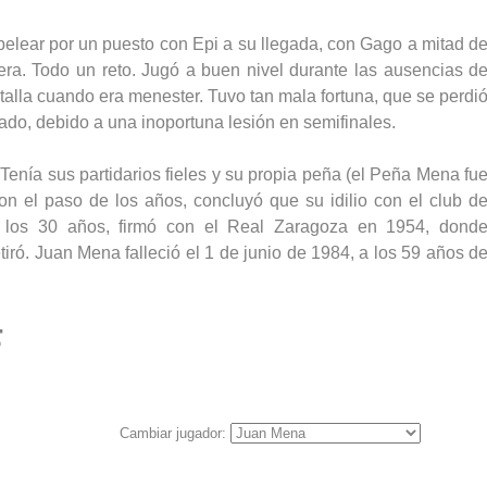
 pelear por un puesto con Epi a su llegada, con Gago a mitad d
era. Todo un reto. Jugó a buen nivel durante las ausencias d
stalla cuando era menester. Tuvo tan mala fortuna, que se perdi
mado, debido a una inoportuna lesión en semifinales.
 Tenía sus partidarios fieles y su propia peña (el Peña Mena fu
on el paso de los años, concluyó que su idilio con el club d
s los 30 años, firmó con el Real Zaragoza en 1954, dond
ó. Juan Mena falleció el 1 de junio de 1984, a los 59 años d
F
Cambiar jugador: