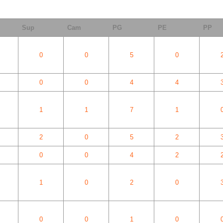
Sup
Cam
PG
PE
PP
0
0
5
0
0
0
4
4
1
1
7
1
2
0
5
2
0
0
4
2
1
0
2
0
0
0
1
0