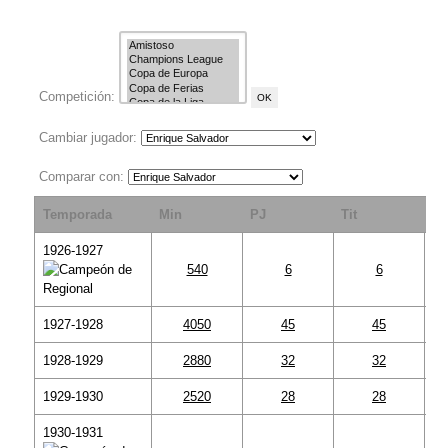
Competición:
Cambiar jugador:
Comparar con:
Temporada
Min
PJ
Tit
S
1926-1927
540
6
6
1927-1928
4050
45
45
1928-1929
2880
32
32
1929-1930
2520
28
28
1930-1931