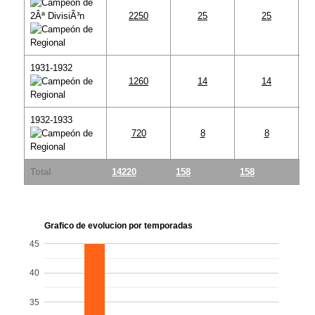
2250
25
25
1931-1932
1260
14
14
1932-1933
720
8
8
Total
14220
158
158
0
Grafico de evolucion por temporadas
45
40
35