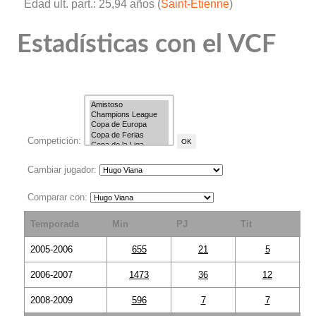
Edad ult. part.: 25,94 años (
Saint-Etienne
)
Estadísticas con el VCF
Competición:
Cambiar jugador:
Comparar con:
Temporada
Min
PJ
Tit
S
2005-2006
655
21
5
2006-2007
1473
36
12
2008-2009
596
7
7