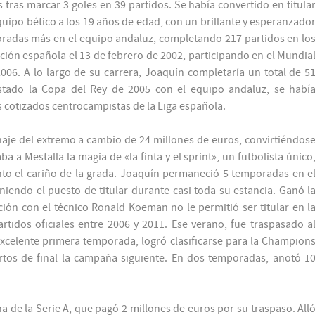
 tras marcar 3 goles en 39 partidos. Se había convertido en titula
quipo bético a los 19 años de edad, con un brillante y esperanzado
radas más en el equipo andaluz, completando 217 partidos en lo
ción española el 13 de febrero de 2002, participando en el Mundia
06. A lo largo de su carrera, Joaquín completaría un total de 5
istado la Copa del Rey de 2005 con el equipo andaluz, se habí
s cotizados centrocampistas de la Liga española.
chaje del extremo a cambio de 24 millones de euros, convirtiéndos
ba a Mestalla la magia de «la finta y el sprint», un futbolista único
to el cariño de la grada. Joaquín permaneció 5 temporadas en e
endo el puesto de titular durante casi toda su estancia. Ganó l
ón con el técnico Ronald Koeman no le permitió ser titular en l
artidos oficiales entre 2006 y 2011. Ese verano, fue traspasado a
xcelente primera temporada, logró clasificarse para la Champion
rtos de final la campaña siguiente. En dos temporadas, anotó 1
na de la Serie A, que pagó 2 millones de euros por su traspaso. All