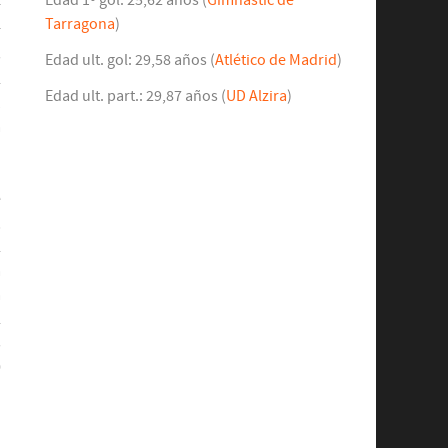
Edad 1º gol: 25,62 años (
Gimnàstic de
r
Tarragona
)
r
s
Edad ult. gol: 29,58 años (
Atlético de Madrid
)
l
Edad ult. part.: 29,87 años (
UD Alzira
)
1
a
e
,
l
a
a
l
s
0
ó