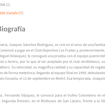
008 (1)
2006
(
Getafe CF
)
Biografía
aría, Joaquín Sánchez Rodríguez, se crió en el seno de una famili
Comenzó a jugar en el Club Deportivo Los Frailes y, posteriormente
 Miguel Velásquez, le consiguió una prueba con el equipo juvenil de
sta o torero, por lo que al ser aceptado por el club verdiblanco, s
l albero. Su velocidad, su magnífica calidad y su capacidad de regat
res de forma meteórica, llegando al equipo filial en 1999, debutand
ón Esnaola, el 12 de septiembre en Motril. Esa temporada, Joaquí
go, Fernando Vázquez, le convocó para el trofeo Colombino en e
 Segunda División, en el Multiusos de San Lázaro, frente a la S