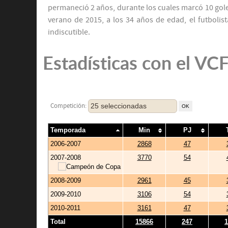
permaneció 2 años, durante los cuales marcó 10 goles
verano de 2015, a los 34 años de edad, el futbolis
indiscutible.
Estadísticas con el VC
25 seleccionadas
Competición:
Temporada
Min
PJ
2006-2007
2868
47
2007-2008
3770
54
2008-2009
2961
45
2009-2010
3106
54
2010-2011
3161
47
Total
15866
247
1