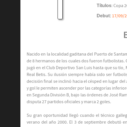
Títulos
: Copa 2
Debut:
17/09/
Nacido en la localidad gaditana del Puerto de Santam
de 8 hermanos de los cuales dos fueron futbolistas. 
jugó en el Club Deportivo San Luis hasta que su tío,
Real Betis. Su ilusión siempre había sido ser futboli
decisión final se inclinó hacia el césped en lugar de
y gol le permiten ascender por las categorías inferio
en Segunda División B, bajo las órdenes de José Ram
disputa 27 partidos oficiales y marca 2 goles.
Su gran oportunidad llegó cuando el técnico galle
verano del año 2000. El 3 de septiembre debutó en