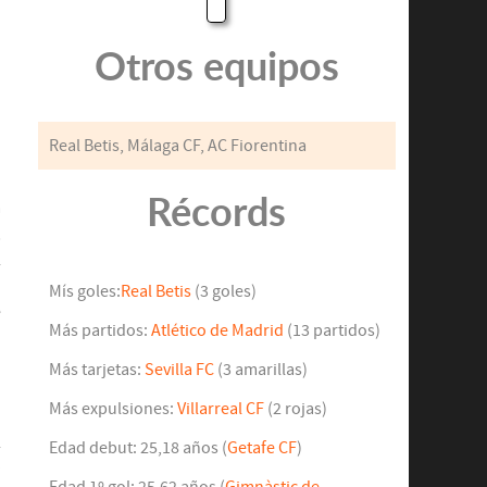
Otros equipos
Real Betis, Málaga CF, AC Fiorentina
Récords
a
,
l
u
Mís goles:
Real Betis
(3 goles)
e
Más partidos:
Atlético de Madrid
(13 partidos)
o
n
Más tarjetas:
Sevilla FC
(3 amarillas)
Más expulsiones:
Villarreal CF
(2 rojas)
l
Edad debut: 25,18 años (
Getafe CF
)
D