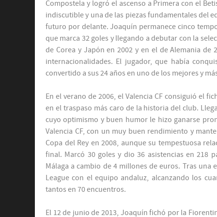
Compostela y logró el ascenso a Primera con el Betis
indiscutible y una de las piezas fundamentales del e
futuro por delante. Joaquín permanece cinco tempo
que marca 32 goles y llegando a debutar con la selec
de Corea y Japón en 2002 y en el de Alemania de 20
internacionalidades. El jugador, que había conqu
convertido a sus 24 años en uno de los mejores y má
En el verano de 2006, el Valencia CF consiguió el fi
en el traspaso más caro de la historia del club. Llega
cuyo optimismo y buen humor le hizo ganarse pron
Valencia CF, con un muy buen rendimiento y manteni
Copa del Rey en 2008, aunque su tempestuosa relaci
final. Marcó 30 goles y dio 36 asistencias en 218 p
Málaga a cambio de 4 millones de euros. Tras una e
League con el equipo andaluz, alcanzando los cua
tantos en 70 encuentros.
El 12 de junio de 2013, Joaquín fichó por la Fiorenti