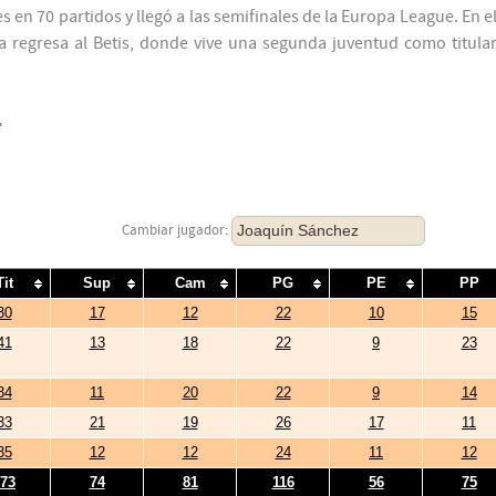
 en 70 partidos y llegó a las semifinales de la Europa League. En e
ta regresa al Betis, donde vive una segunda juventud como titula
F
Joaquín Sánchez
Cambiar jugador:
Tit
Sup
Cam
PG
PE
PP
30
17
12
22
10
15
41
13
18
22
9
23
34
11
20
22
9
14
33
21
19
26
17
11
35
12
12
24
11
12
73
74
81
116
56
75