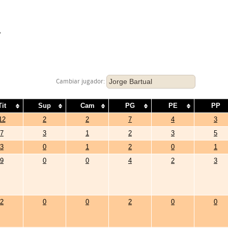
F
Jorge Bartual
Cambiar jugador:
Tit
Sup
Cam
PG
PE
PP
12
2
2
7
4
3
7
3
1
2
3
5
3
0
1
2
0
1
9
0
0
4
2
3
2
0
0
2
0
0