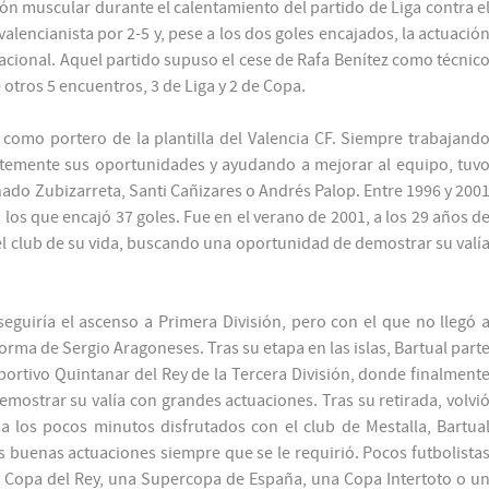
ón muscular durante el calentamiento del partido de Liga contra e
a valencianista por 2-5 y, pese a los dos goles encajados, la actuació
acional. Aquel partido supuso el cese de Rafa Benítez como técnic
otros 5 encuentros, 3 de Liga y 2 de Copa.
omo portero de la plantilla del Valencia CF. Siempre trabajand
ntemente sus oportunidades y ayudando a mejorar al equipo, tuv
do Zubizarreta, Santi Cañizares o Andrés Palop. Entre 1996 y 200
n los que encajó 37 goles. Fue en el verano de 2001, a los 29 años d
el club de su vida, buscando una oportunidad de demostrar su valí
eguiría el ascenso a Primera División, pero con el que no llegó 
orma de Sergio Aragoneses. Tras su etapa en las islas, Bartual part
portivo Quintanar del Rey de la Tercera División, donde finalment
emostrar su valía con grandes actuaciones. Tras su retirada, volvi
a los pocos minutos disfrutados con el club de Mestalla, Bartua
 buenas actuaciones siempre que se le requirió. Pocos futbolista
 Copa del Rey, una Supercopa de España, una Copa Intertoto o u