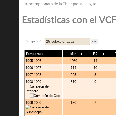
subcampeonato de la Champions League.
Estadísticas con el VC
25 seleccionadas
Competición:
Temporada
Min
PJ
1995-1996
1080
14
1996-1997
714
10
1997-1998
225
3
1998-1999
810
9
1999-2000
180
2