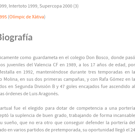
999, Intertoto 1999, Supercopa 2000 (3)
1995
(
Olímpic de Xàtiva
)
Biografía
ísticamente como guardameta en el colegio Don Bosco, donde pas
los juveniles del Valencia CF en 1989, a los 17 años de edad, po
Mestalla en 1992, manteniéndose durante tres temporadas en l
sco Molina, en sus dos primeras campañas, y con Rafa Gómez en l
idos en Segunda División B y 47 goles encajados fue ascendido a
las órdenes de Luis Aragonés.
Bartual fue el elegido para dotar de competencia a una porterí
ceptó la suplencia de buen grado, trabajando de forma incansabl
u sueño, que no era otro que conseguir defender la portería de
ipado en varios partidos de pretemporada, su oportunidad llegó el 2