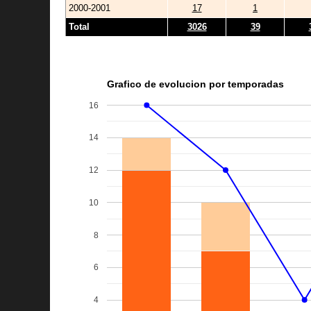
2000-2001
17
1
Total
3026
39
Grafico de evolucion por temporadas
16
14
12
10
8
6
4