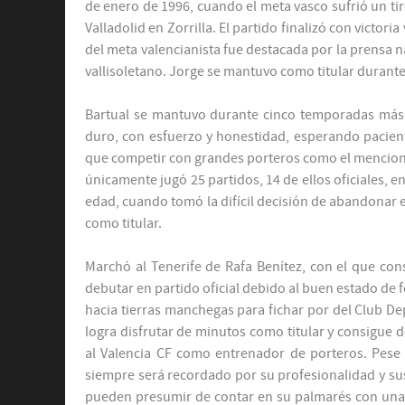
de enero de 1996, cuando el meta vasco sufrió un tir
Valladolid en Zorrilla. El partido finalizó con victori
del meta valencianista fue destacada por la prensa n
vallisoletano. Jorge se mantuvo como titular durante 
Bartual se mantuvo durante cinco temporadas más c
duro, con esfuerzo y honestidad, esperando pacie
que competir con grandes porteros como el menciona
únicamente jugó 25 partidos, 14 de ellos oficiales, e
edad, cuando tomó la difícil decisión de abandonar 
como titular.
Marchó al Tenerife de Rafa Benítez, con el que cons
debutar en partido oficial debido al buen estado de f
hacia tierras manchegas para fichar por del Club De
logra disfrutar de minutos como titular y consigue d
al Valencia CF como entrenador de porteros. Pese 
siempre será recordado por su profesionalidad y sus
pueden presumir de contar en su palmarés con una