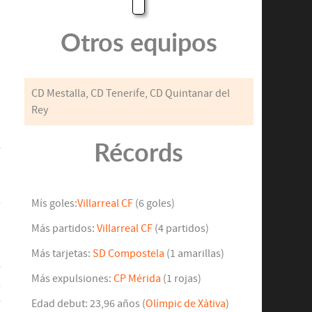
Otros equipos
CD Mestalla, CD Tenerife, CD Quintanar del
Rey
ó
Récords
r
a
a
l
Mís goles:
Villarreal CF
(6 goles)
Más partidos:
Villarreal CF
(4 partidos)
a
Más tarjetas:
SD Compostela
(1 amarillas)
e
Más expulsiones:
CP Mérida
(1 rojas)
l
4
Edad debut: 23,96 años (
Olímpic de Xàtiva
)