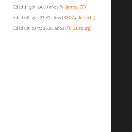
l
Edad 1º gol: 24,00 años (
Villarreal CF
)
n
o
Edad ult. gol: 27,42 años (
RSC Anderlecht
)
Edad ult. part.: 28,96 años (
FC Salzburg
)
o
o
1
e
a
a
e
e
ó
l
s
n