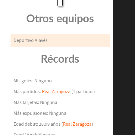
Otros equipos
Deportivo Alavés
Récords
o
a
n
ó
Mís goles: Ninguno
Más partidos:
Real Zaragoza
(1 partidos)
Más tarjetas: Ninguna
Más expulsiones: Ninguna
Edad debut: 28,99 años (
Real Zaragoza
)