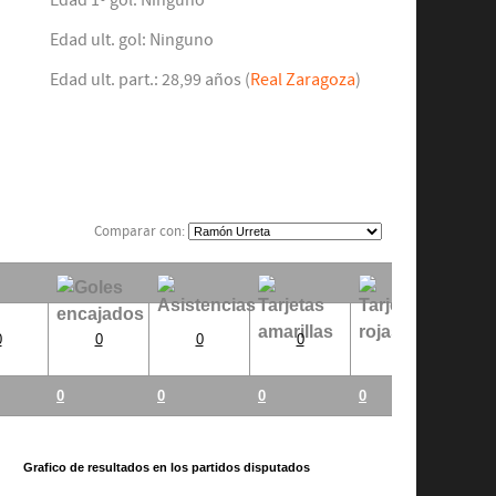
Edad 1º gol: Ninguno
Edad ult. gol: Ninguno
Edad ult. part.: 28,99 años (
Real Zaragoza
)
Comparar con:
0
0
0
0
0
0
0
0
0
Grafico de resultados en los partidos disputados