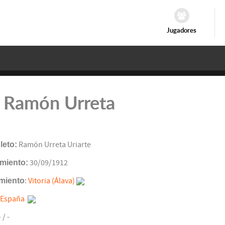
Jugadores
e Ramón Urreta
eto:
Ramón Urreta Uriarte
miento:
30/09/1912
miento
:
Vitoria (Álava)
España
- / -