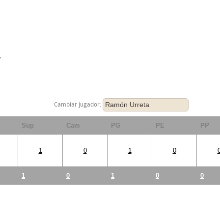
F
Ramón Urreta
Cambiar jugador:
Sup
Cam
PG
PE
PP
1
0
1
0
1
0
1
0
0