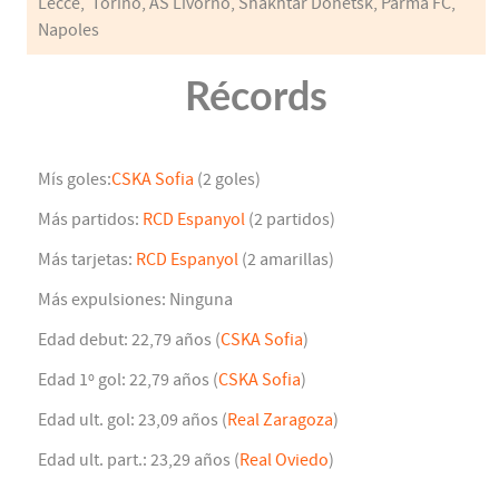
Lecce, Torino, AS Livorno, Shakhtar Donetsk, Parma FC,
Napoles
Récords
Mís goles:
CSKA Sofia
(2 goles)
Más partidos:
RCD Espanyol
(2 partidos)
Más tarjetas:
RCD Espanyol
(2 amarillas)
Más expulsiones: Ninguna
Edad debut: 22,79 años (
CSKA Sofia
)
Edad 1º gol: 22,79 años (
CSKA Sofia
)
Edad ult. gol: 23,09 años (
Real Zaragoza
)
Edad ult. part.: 23,29 años (
Real Oviedo
)