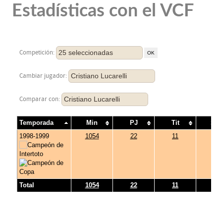
Estadísticas con el VCF
25 seleccionadas
Competición:
Cristiano Lucarelli
Cambiar jugador:
Cristiano Lucarelli
Comparar con:
Temporada
Min
PJ
Tit
Su
1998-1999
1054
22
11
11
Total
1054
22
11
11