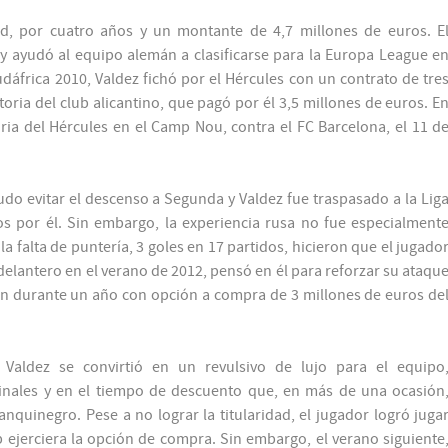
d, por cuatro años y un montante de 4,7 millones de euros. E
y ayudó al equipo alemán a clasificarse para la Europa League e
áfrica 2010, Valdez fichó por el Hércules con un contrato de tre
toria del club alicantino, que pagó por él 3,5 millones de euros. E
ria del Hércules en el Camp Nou, contra el FC Barcelona, el 11 d
udo evitar el descenso a Segunda y Valdez fue traspasado a la Lig
os por él. Sin embargo, la experiencia rusa no fue especialment
la falta de puntería, 3 goles en 17 partidos, hicieron que el jugado
 delantero en el verano de 2012, pensó en él para reforzar su ataqu
ión durante un año con opción a compra de 3 millones de euros de
Valdez se convirtió en un revulsivo de lujo para el equipo
finales y en el tiempo de descuento que, en más de una ocasión
quinegro. Pese a no lograr la titularidad, el jugador logró juga
b ejerciera la opción de compra. Sin embargo, el verano siguiente