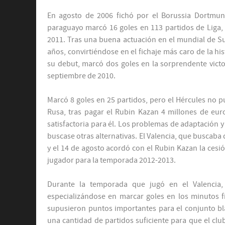
En agosto de 2006 fichó por el Borussia Dortmun
paraguayo marcó 16 goles en 113 partidos de Liga, 
2011. Tras una buena actuación en el mundial de Sud
años, convirtiéndose en el fichaje más caro de la his
su debut, marcó dos goles en la sorprendente victo
septiembre de 2010.
Marcó 8 goles en 25 partidos, pero el Hércules no p
Rusa, tras pagar el Rubin Kazan 4 millones de eur
satisfactoria para él. Los problemas de adaptación y 
buscase otras alternativas. El Valencia, que buscaba
y el 14 de agosto acordó con el Rubin Kazan la ces
jugador para la temporada 2012-2013.
Durante la temporada que jugó en el Valencia, 
especializándose en marcar goles en los minutos 
supusieron puntos importantes para el conjunto blan
una cantidad de partidos suficiente para que el clu