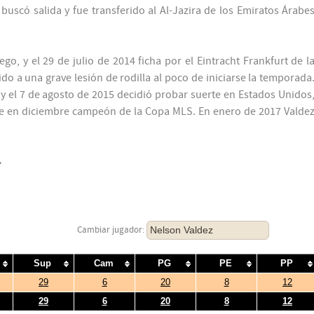
e buscó salida y fue transferido al Al-Jazira de los Emiratos Árabe
o, y el 29 de julio de 2014 ficha por el Eintracht Frankfurt de l
 a una grave lesión de rodilla al poco de iniciarse la temporada
y el 7 de agosto de 2015 decidió probar suerte en Estados Unidos
se en diciembre campeón de la Copa MLS. En enero de 2017 Valde
F
Nelson Valdez
Cambiar jugador:
Sup
Cam
PG
PE
PP
29
6
20
8
12
29
6
20
8
12