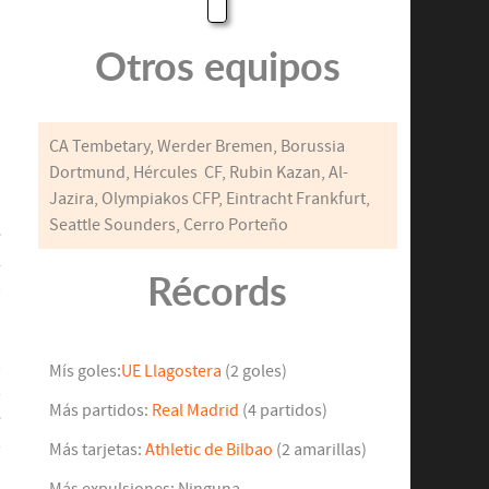
Otros equipos
CA Tembetary, Werder Bremen, Borussia
Dortmund, Hércules CF, Rubin Kazan, Al-
Jazira, Olympiakos CFP, Eintracht Frankfurt,
o
Seattle Sounders, Cerro Porteño
e
l
Récords
a
a
Mís goles:
UE Llagostera
(2 goles)
s
Más partidos:
Real Madrid
(4 partidos)
e
s
Más tarjetas:
Athletic de Bilbao
(2 amarillas)