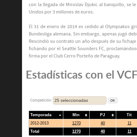
con la llegada de Miroslav Djukic al banquillo, se l
Unidos por 3 millones de euros.
El 31 de enero de 2014 es cedido al Olympiakos grieg
Bundesliga alemana. Sin embargo, apenas jugó debido
Rescindió su contrato un año después de su fichaje 
fichando por el Seattle Sounders FC, proclamándo
firma por el Club Cerro Porteño de Paraguay.
Estadísticas con el VC
25 seleccionadas
Competición:
Temporada
Min
PJ
Tit
2012-2013
1270
40
11
Total
1270
40
11