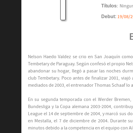
Títulos
: Ningu
Debut:
19/08/
Nelson Haedo Valdez se crio en San Joaquín como u
Tembetary de Paraguay. Según confesó el propio Nel
abandonar su hogar, llegó a pasar las noches dur
club Tembetary. Poco antes de finalizar 2001, viajó 
mediados de 2003, el entrenador Thomas Schaaf lo a
En su segunda temporada con el Werder Bremen, lo
Bundesliga y la Copa alemana 2003-2004, contribu
League el 14 de septiembre de 2004, y marcó sus d
en Mestalla, el 7 de diciembre de 2004. Durante su
minutos debido a la competencia en el equipo con Aílt