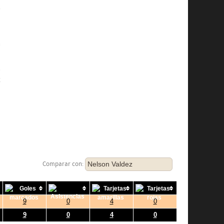
s
a
.
,
z
Nelson Valdez
Comparar con:
9
0
4
0
9
0
4
0