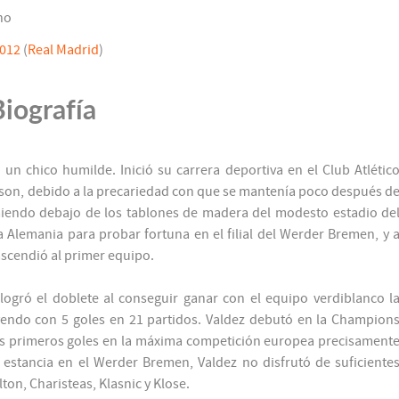
no
2012
(
Real Madrid
)
Biografía
n chico humilde. Inició su carrera deportiva en el Club Atlétic
son, debido a la precariedad con que se mantenía poco después d
miendo debajo de los tablones de madera del modesto estadio de
a Alemania para probar fortuna en el filial del Werder Bremen, y 
scendió al primer equipo.
gró el doblete al conseguir ganar con el equipo verdiblanco l
yendo con 5 goles en 21 partidos. Valdez debutó en la Champion
os primeros goles en la máxima competición europea precisament
 estancia en el Werder Bremen, Valdez no disfrutó de suficiente
on, Charisteas, Klasnic y Klose.