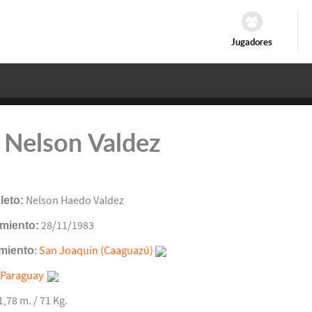
Jugadores
 Nelson Valdez
eto:
Nelson Haedo Valdez
miento:
28/11/1983
miento
:
San Joaquín (Caaguazú)
Paraguay
 1,78 m. / 71 Kg.