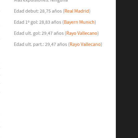
Más expulsiones: Ninguna
l
Edad debut: 28,75 años (
Real Madrid
)
n
Edad 1º gol: 28,83 años (
Bayern Munich
)
s
n
Edad ult. gol: 29,47 años (
Rayo Vallecano
)
e
Edad ult. part.: 29,47 años (
Rayo Vallecano
)
a
e
r
e
l
,
,
r
,