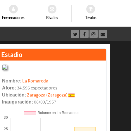
Entrenadores
Rivales
Títulos
Estadio
Nombre:
La Romareda
Aforo:
34.596 espectadores
Ubicación:
Zaragoza (Zaragoza)
Inauguración:
08/09/1957