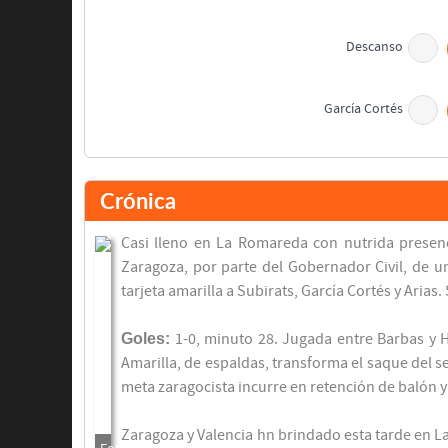
Descanso
García Cortés
Crónica
Amarilla
Casi lleno en La Romareda con nutrida presenc
Zaragoza, por parte del Gobernador Civil, de u
tarjeta amarilla a Subirats, García Cortés y Arias
Goles:
1-0, minuto 28. Jugada entre Barbas y 
Amarilla, de espaldas, transforma el saque del s
meta zaragocista incurre en retención de balón y
Zaragoza y Valencia hn brindado esta tarde en L