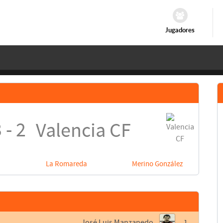
Jugadores
 - 2
Valencia CF
La Romareda
Merino González
José Luis Manzanedo
1