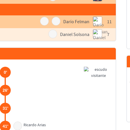
Darío Felman
11
Daniel Solsona
7
0'
26'
31'
Ricardo Arias
41'