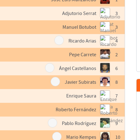
Adjutorio Serrat
3
Manuel Botubot
3
Ricardo Arias
4
Pepe Carrete
2
Ángel Castellanos
6
Javier Subirats
8
Enrique Saura
7
Roberto Fernández
8
Pablo Rodríguez
9
Mario Kempes
10