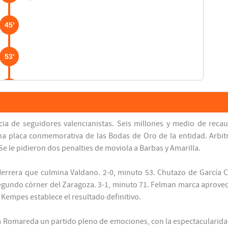
45'
53'
Darío Felman
54'
Ángel Castellanos
66'
ia de seguidores valencianistas. Seis millones y medio de reca
na placa conmemorativa de las Bodas de Oro de la entidad. Arbit
. Se le pidieron dos penalties de moviola a Barbas y Amarilla.
Darío Felman
72'
Herrera que culmina Valdano. 2-0, minuto 53. Chutazo de García 
Daniel Solsona
egundo córner del Zaragoza. 3-1, minuto 71. Felman marca aprovechan
76'
Pablo Rodríguez
 Kempes establece el resultado definitivo.
Mario Kempes
77'
a Romareda un partido pleno de emociones, con la espectacularidad
Asist: Enrique Saura