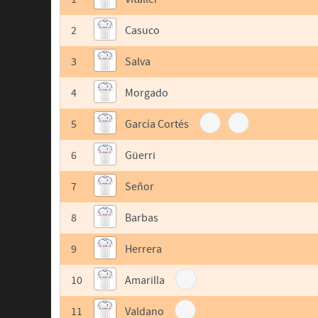
2
Casuco
3
Salva
4
Morgado
5
García Cortés
6
Güerri
7
Señor
8
Barbas
9
Herrera
10
Amarilla
11
Valdano