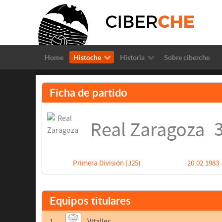
Home
Histoche
Historia
Sobre ciberche
Ficha de partido
3
Real Zaragoza
Primera División (J25)
20.02.1983
Equipos titulares
1
Vitaller