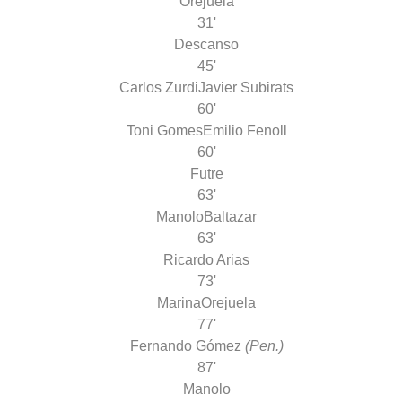
Orejuela
31'
Descanso
45'
Carlos Zurdi
Javier Subirats
60'
Toni Gomes
Emilio Fenoll
60'
Futre
63'
Manolo
Baltazar
63'
Ricardo Arias
73'
Marina
Orejuela
77'
Fernando Gómez
(Pen.)
87'
Manolo