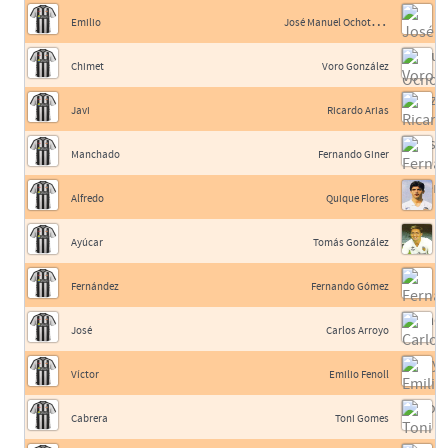
J
osé Manuel Ochotorena
Emilio
Chimet
Voro González
Javi
Ricardo Arias
Manchado
Fernando Giner
Alfredo
Quique Flores
Ayúcar
Tomás González
Fernández
Fernando Gómez
José
Carlos Arroyo
Víctor
Emilio Fenoll
Cabrera
Toni Gomes