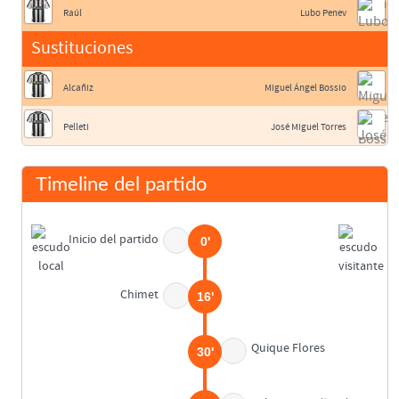
Raúl
Lubo Penev
Sustituciones
Alcañiz
Miguel Ángel Bossio
Pelleti
José Miguel Torres
Timeline del partido
Inicio del partido
0'
Chimet
16'
Quique Flores
30'