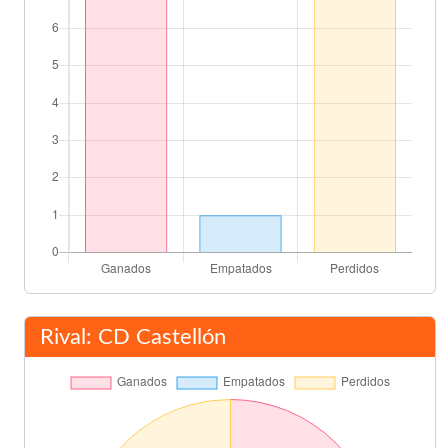
66'
Alcañiz
74'
José Miguel Torres
76'
Carlos Arroyo
Final del partido
90'
Rival: CD Castellón