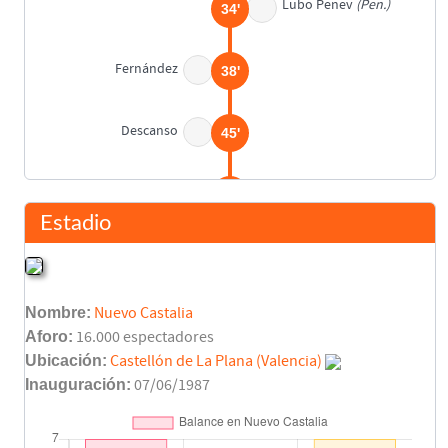
Lubo Penev
(Pen.)
34'
Fernández
38'
Descanso
45'
Alcañiz
53'
Ayúcar
Estadio
Miguel Ángel Bossio
54'
Emilio Fenoll
Nombre:
Nuevo Castalia
Víctor
59'
Aforo:
16.000 espectadores
Ubicación:
Castellón de La Plana (Valencia)
Pelleti
Inauguración:
07/06/1987
61'
Chimet
Tomás González