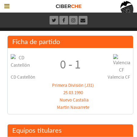
Ficha de partido
0 - 1
CD Castellón
Valencia CF
Primera División (J31)
25.03.1990
Nuevo Castalia
Martín Navarrete
Equipos titulares