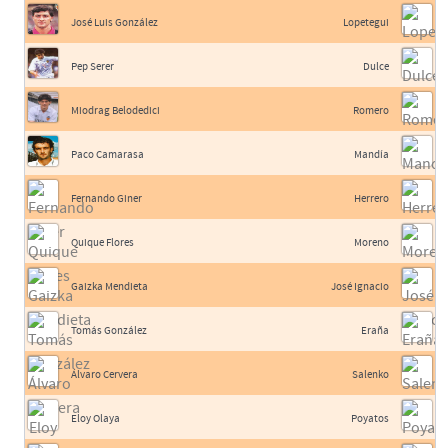
José Luis González
Lopetegui
Pep Serer
Dulce
Miodrag Belodedici
Romero
Paco Camarasa
Mandía
Fernando Giner
Herrero
Quique Flores
Moreno
Gaizka Mendieta
José Ignacio
Tomás González
Eraña
Álvaro Cervera
Salenko
Eloy Olaya
Poyatos