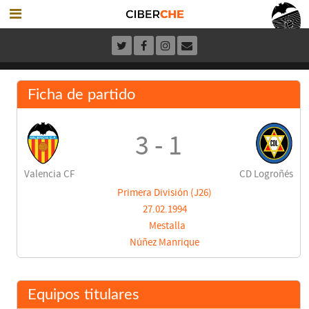
Ficha de partido
3 - 1
Valencia CF
CD Logroñés
Primera División (J26)
27.02.1994
Mestalla
Núñez Manrique
Equipos titulares