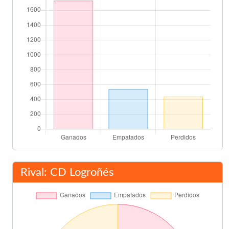
59'
Moreno
Juan Antonio Pizzi
67'
Pedja Mijatovic
Eraña
69'
Juan Antonio Pizzi
88'
Final del partido
90'
Rival: CD Logroñés