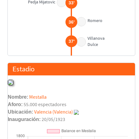
Pedja Mijatovic
33'
Romero
36'
Villanova
37'
Dulce
Mandía
43'
Estadio
Descanso
45'
Nombre:
Mestalla
Ignacio Ibáñez
45'
Quique Flores
Aforo:
55.000 espectadores
Ubicación:
Valencia (Valencia)
Paco Camarasa
Inauguración:
20/05/1923
54'
Asist: Gaizka Mendieta
Juanma