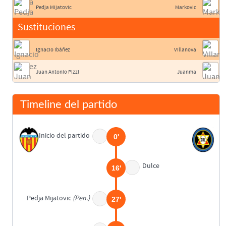
Pedja Mijatovic
Markovic
Sustituciones
Ignacio Ibáñez
Villanova
Juan Antonio Pizzi
Juanma
Timeline del partido
Inicio del partido
0'
Dulce
16'
Pedja Mijatovic
(Pen.)
27'