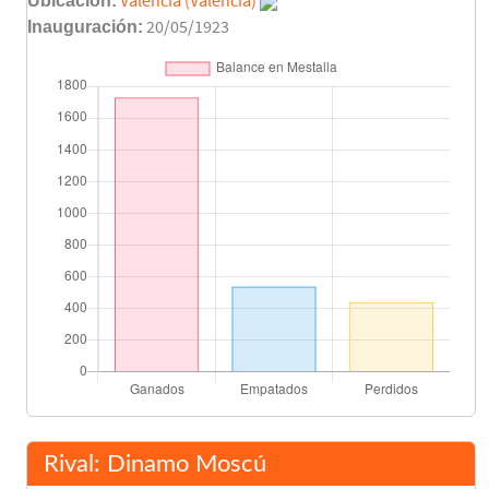
Ubicación:
Valencia (Valencia)
Inauguración:
20/05/1923
Voro González
66'
Miodrag Belodedici
Kostionk
75'
Simotenkov
Final del partido
90'
Rival: Dinamo Moscú