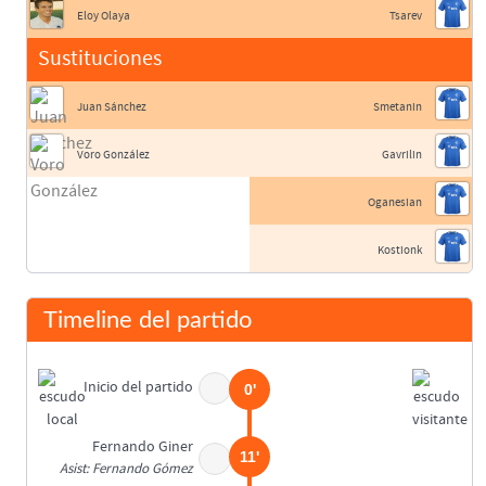
Eloy Olaya
Tsarev
Sustituciones
Juan Sánchez
Smetanin
Voro González
Gavrilin
Oganesian
Kostionk
Timeline del partido
Inicio del partido
0'
Fernando Giner
11'
Asist: Fernando Gómez