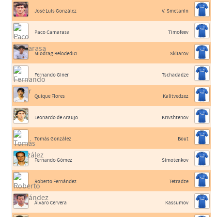
José Luis González
V. Smetanin
Paco Camarasa
Timofeev
Miodrag Belodedici
Skliarov
Fernando Giner
Tschadadze
Quique Flores
Kalitvedzez
Leonardo de Araujo
Krivshtenov
Tomás González
Bout
Fernando Gómez
Simotenkov
Roberto Fernández
Tetradze
Álvaro Cervera
Kassumov