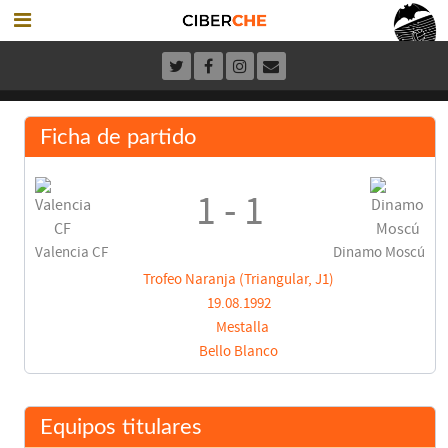
Ficha de partido
1 - 1
Valencia CF
Dinamo Moscú
Trofeo Naranja (Triangular, J1)
19.08.1992
Mestalla
Bello Blanco
Equipos titulares