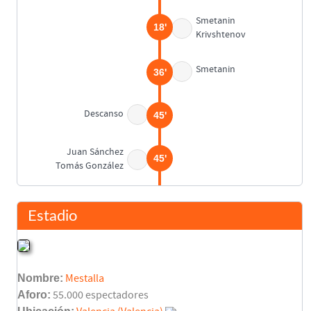
Smetanin
18'
Krivshtenov
Smetanin
36'
Descanso
45'
Juan Sánchez
45'
Tomás González
Kassumov
56'
Estadio
Gavrilin
62'
Kalitvedzez
Nombre:
Mestalla
Oganesian
62'
Aforo:
55.000 espectadores
Bout