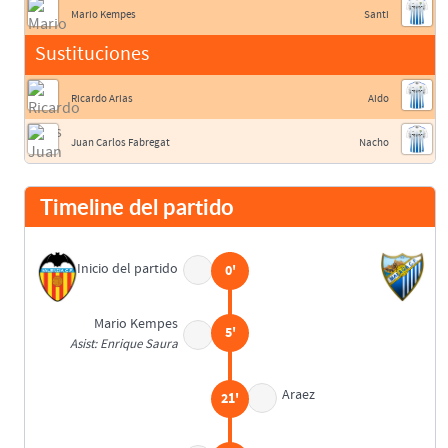
Mario Kempes
Santi
Sustituciones
Ricardo Arias
Aido
Juan Carlos Fabregat
Nacho
Timeline del partido
Inicio del partido
0'
Mario Kempes
5'
Asist: Enrique Saura
Araez
21'