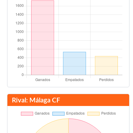
Mario Kempes
85'
Megido
89'
Nacho
89'
Filgueira
Final del partido
90'
Rival: Málaga CF