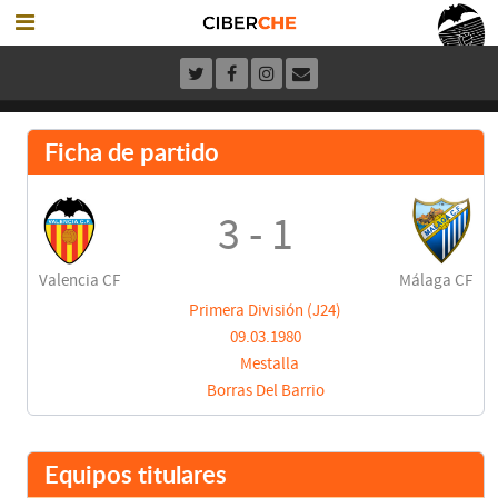
Ficha de partido
3 - 1
Valencia CF
Málaga CF
Primera División (J24)
09.03.1980
Mestalla
Borras Del Barrio
Equipos titulares