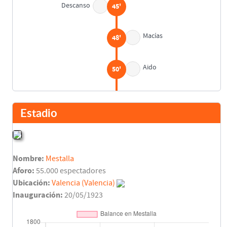
Descanso
45'
Macías
48'
Aido
50'
Aido
52'
Nieto
Estadio
Ricardo Arias
70'
Javier Subirats
Nombre:
Mestalla
Juan Carlos Fabregat
79'
Aforo:
55.000 espectadores
Pablo Rodríguez
Ubicación:
Valencia (Valencia)
Inauguración:
20/05/1923
Pepe Carrete
79'
Asist: Enrique Saura