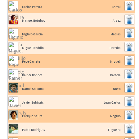
Carlos Pereira
Corral
Manuel Botubot
Araez
Higinio García
Macías
Miguel Tendillo
Heredia
Pepe Carrete
Migueli
Rainer Bonhof
Brescia
Daniel Solsona
Nieto
Javier Subirats
Juan Carlos
Enrique Saura
Megido
Pablo Rodríguez
Filgueira