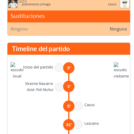
José Antonio Urtiaga
Casco
Sustituciones
Ninguno
Ninguno
Timeline del partido
Inicio del partido
0'
Vicente Navarro
3'
Asist: Poli Muñoz
Casco
5'
Lezcano
41'