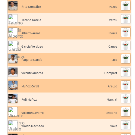
Ñito González
Pazos
Tatono García
Verdú
Alberto Arnal
Iborra
García Verdugo
Canos
Paquito García
Lico
Vicente Amorós
Llompart
Muñoz Cerdá
Araujo
Poli Muñoz
Marcial
Vicente Navarro
Lezcano
Waldo Machado
Vavá