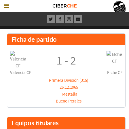
Ficha de partido
1 - 2
Valencia CF
Elche CF
Primera División (J15)
26.12.1965
Mestalla
Bueno Perales
Equipos titulares